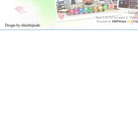
>>Tokim
Total 0.017027(s) query 6, Time 
Powered by
PHPWind
v7.0
Cer
Desgin by shiorifujisaki