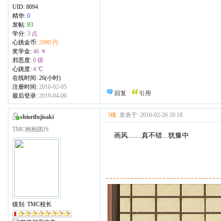
UID:
8094
精华:
0
发帖:
83
学分:
3 点
心跳金币:
2990 円
奖学金:
46 ￥
邪恶度:
0 级
心跳度:
4 ℃
在线时间: 26(小时)
注册时间:
2010-02-05
回复
引用
最后登录:
2019-04-06
3楼
发表于: 2010-02-26 20:18
shiorifujisaki
TMC抱抱团JS
画风.......真不错...犹豫中
级别: TMC校长