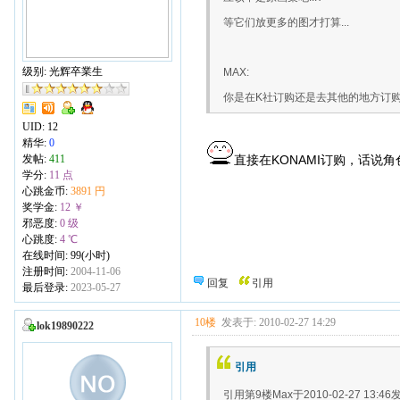
等它们放更多的图才打算...
级别: 光辉卒業生
MAX:
你是在K社订购还是去其他的地方订购
UID:
12
精华:
0
发帖:
411
直接在KONAMI订购，话说角色
学分:
11 点
心跳金币:
3891 円
奖学金:
12 ￥
邪恶度:
0 级
心跳度:
4 ℃
在线时间: 99(小时)
注册时间:
2004-11-06
回复
引用
最后登录:
2023-05-27
10楼
发表于: 2010-02-27 14:29
lok19890222
引用
引用第9楼Max于2010-02-27 13:46