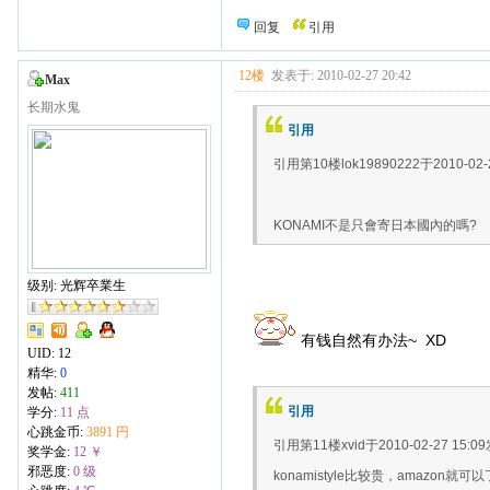
回复
引用
12楼
发表于: 2010-02-27 20:42
Max
长期水鬼
引用
引用第10楼lok19890222于2010-02-
KONAMI不是只會寄日本國內的嗎?
级别: 光辉卒業生
有钱自然有办法~ XD
UID:
12
精华:
0
发帖:
411
引用
学分:
11 点
心跳金币:
3891 円
引用第11楼xvid于2010-02-27 15:0
奖学金:
12 ￥
邪恶度:
0 级
konamistyle比较贵，amaz