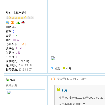
级别: 光辉卒業生
UID:
674
精华:
0
发帖:
316
学分:
10 点
心跳金币:
1854 円
奖学金:
31 ￥
邪恶度:
0 级
心跳度:
4 ℃
在线时间: 159(小时)
注册时间:
2006-03-08
回复
引用
最后登录:
2012-08-07
9楼
发表于: 2010-02-27 13:46
Max
长期水鬼
引用
引用第7楼ayako1983于2010-02-27 
应该不是原画集吧...?