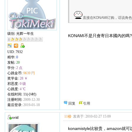
直接在KONAMI订购，话说角色C
级别: 光辉一年生
KONAMI不是只會寄日本國內的嗎?
UID:
7932
精华:
0
发帖:
20
学分:
2 点
心跳金币:
9639 円
奖学金:
28 ￥
邪恶度:
0 级
心跳度:
4 ℃
在线时间: 11(小时)
注册时间:
2009-12-30
回复
引用
最后登录:
2019-01-18
11楼
发表于: 2010-02-27 15:09
xvid
konamistyle比较贵，ama