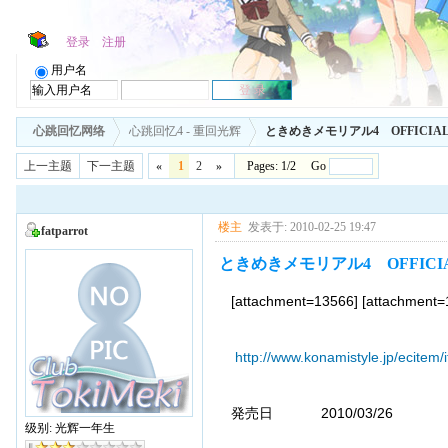
登录
注册
用户名
心跳回忆网络
心跳回忆4 - 重回光辉
ときめきメモリアル4 OFFICIAL I
上一主题
下一主题
«
1
2
»
Pages: 1/2 Go
楼主
发表于: 2010-02-25 19:47
fatparrot
ときめきメモリアル4 OFFICIAL
[attachment=13566] [attachment
http://www.konamistyle.jp/ecitem
発売日 2010/03/26
级别: 光辉一年生