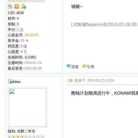
補圖~
UID:
4038
精华:
0
发帖:
8
[ 此帖被fatparrot在2010-02-26 0
学分:
2 点
心跳金币:
10149 円
奖学金:
33 ￥
邪恶度:
0 级
心跳度:
4 ℃
在线时间: 1(小时)
注册时间:
2008-01-24
回复
引用
最后登录:
2010-06-08
1楼
发表于: 2010-02-25 23:24
kitae
圈钱计划顺调进行中，KONAMI我
级别: 光辉二年生