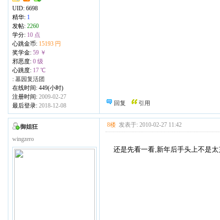
UID:
6698
精华:
1
发帖:
2260
学分:
10 点
心跳金币:
15193 円
奖学金:
59 ￥
邪恶度:
0 级
心跳度:
17 ℃
:
墓园复活团
在线时间: 449(小时)
注册时间:
2009-02-27
回复
引用
最后登录:
2018-12-08
8楼
发表于: 2010-02-27 11:42
御姐狂
wingzero
还是先看一看,新年后手头上不是