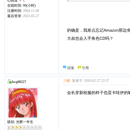
心跳度:
4 ℃
在线时间: 99(小时)
注册时间:
2004-11-06
最后登录:
2023-05-27
的确是，我差点忘记Amazon那
大叔也会入手角色CD吗？
回复
引用
13楼
发表于: 2010-02-27 22:37
lwq60227
会长穿新校服的样子也蛮卡哇伊的嘛.......
级别: 光辉一年生