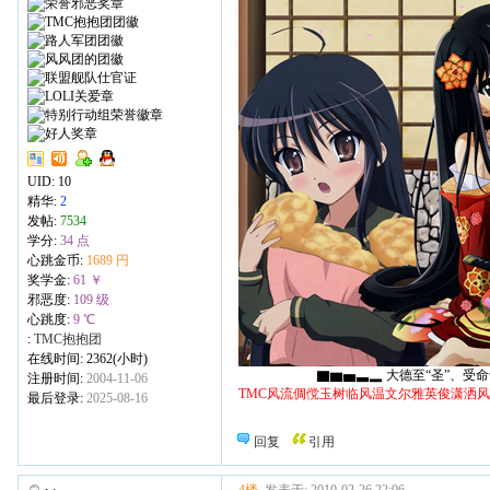
UID:
10
精华:
2
发帖:
7534
学分:
34 点
心跳金币:
1689 円
奖学金:
61 ￥
邪恶度:
109 级
心跳度:
9 ℃
:
TMC抱抱团
在线时间: 2362(小时)
▇▆▅▃▂ 大德至“圣”、受命于“天
注册时间:
2004-11-06
TMC风流倜傥玉树临风温文尔雅英俊潇洒
最后登录:
2025-08-16
回复
引用