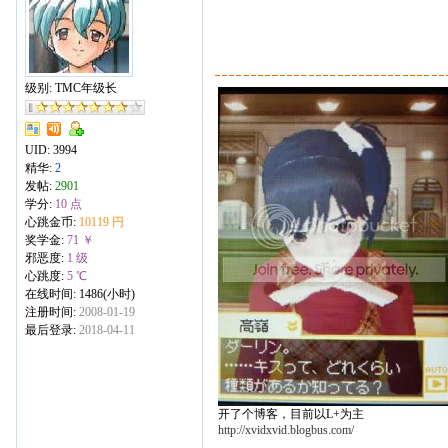
级别: TMC年级长
UID:
3994
精华:
2
发帖:
2901
学分:
10 点
心跳金币:
10119 円
奖学金:
71 ￥
邪恶度:
1 级
心跳度:
5 ℃
在线时间: 1486(小时)
注册时间:
2008-01-19
最后登录:
2018-04-11
开了个博客，目前以L+为主
http://xvidxvid.blogbus.com/