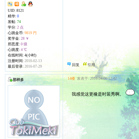
UID:
8121
精华:
0
发帖:
74
学分:
2 点
心跳金币:
9819 円
奖学金:
28 ￥
邪恶度:
0 级
心跳度:
4 ℃
在线时间: 4(小时)
注册时间:
2010-02-13
回复
引用
最后登录:
2016-07-29
14楼
发表于: 2010-04-06 12:42
那样多
我感觉这更橡是时装秀啊。