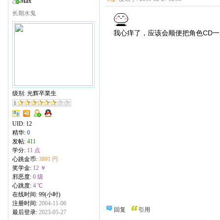
Max
长期水鬼
我心痒了，应该会顺便把角色CD
级别: 光辉卒業生
UID:
12
精华:
0
发帖:
411
学分:
11 点
心跳金币:
3891 円
奖学金:
12 ￥
邪恶度:
0 级
心跳度:
4 ℃
在线时间: 99(小时)
注册时间:
2004-11-06
回复
引用
最后登录:
2023-05-27