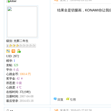
4楼
发表于: 2010-02-26 22:06
kitae
结果全是切腿画，KONAMI你让
级别: 光辉二年生
UID:
2972
精华:
1
发帖:
123
学分:
6 点
心跳金币:
10614 円
奖学金:
42 ￥
邪恶度:
0 级
心跳度:
4 ℃
在线时间: 37(小时)
注册时间:
2007-04-08
回复
引用
最后登录:
2014-03-18
5楼
发表于: 2010-02-27 02:50