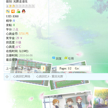
级别: 光辉走读生
UID:
8360
精华:
0
发帖:
8
学分:
2 点
心跳金币:
5731 円
奖学金:
29 ￥
邪恶度:
0 级
心跳度:
4 ℃
在线时间: 1(小时)
注册时间:
2010-04-06
回复
引用
最后登录:
2010-08-08
上一主题
下一主题
«
1
2
»
Pages: 1/2 Go
心跳回忆网络
心跳回忆4 - 重回光辉