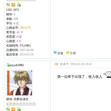
UID:
2972
精华:
1
发帖:
123
学分:
6 点
心跳金币:
10614 円
奖学金:
42 ￥
邪恶度:
0 级
心跳度:
4 ℃
在线时间: 37(小时)
注册时间:
2007-04-08
回复
引用
最后登录:
2014-03-18
2楼
发表于: 2010-02-26 19:45
nyysb1982
第一位终于出现了，收入收入
级别: 光辉走读生