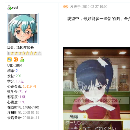
6楼
发表于: 2010-02-27 10:09
xvid
观望中，最好能多一些新的图，全
级别: TMC年级长
UID:
3994
精华:
2
发帖:
2901
学分:
10 点
心跳金币:
10119 円
奖学金:
71 ￥
邪恶度:
1 级
心跳度:
5 ℃
在线时间: 1486(小时)
注册时间:
2008-01-19
最后登录:
2018-04-11