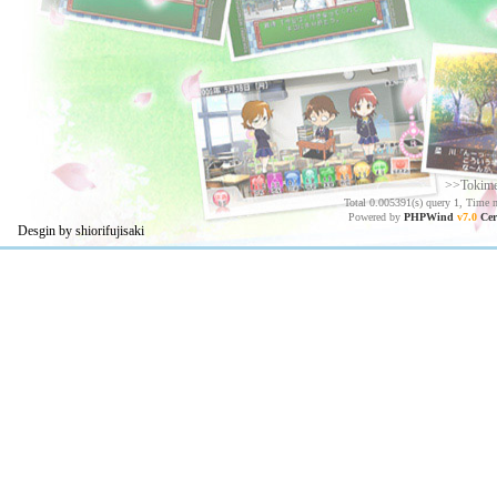
>>Tokim
Total 0.005391(s) query 1, Time 
Powered by
PHPWind
v7.0
Cer
Desgin by shiorifujisaki