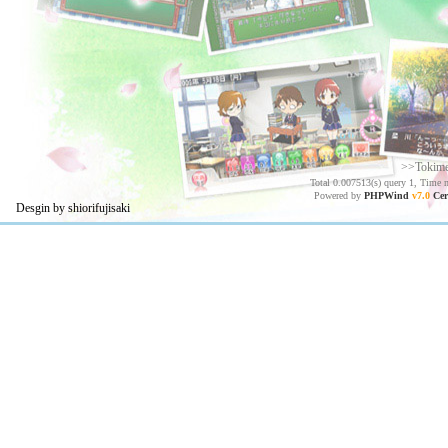
>>Tokim
Total 0.007513(s) query 1, Time 
Powered by
PHPWind
v7.0
Cer
Desgin by shiorifujisaki