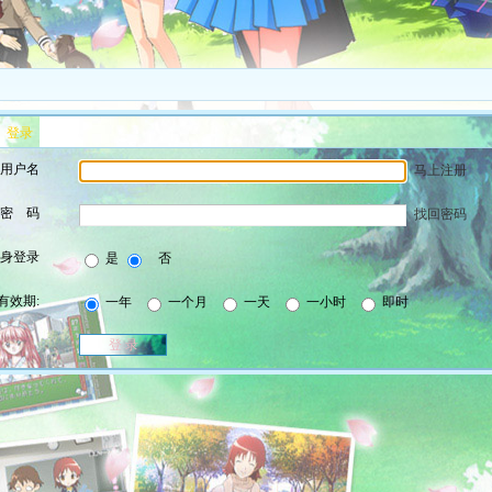
登录
用户名
马上注册
密 码
找回密码
身登录
是
否
e 有效期:
一年
一个月
一天
一小时
即时