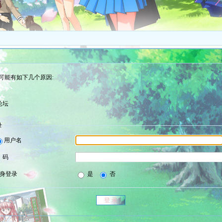
可能有如下几个原因:
论坛
录
用户名
 码
身登录
是
否