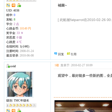
補圖~
UID:
4038
精华:
0
发帖:
8
[ 此帖被fatparrot在2010-02-26 0
学分:
2 点
心跳金币:
10149 円
奖学金:
33 ￥
邪恶度:
0 级
心跳度:
4 ℃
在线时间: 1(小时)
注册时间:
2008-01-24
回复
引用
最后登录:
2010-06-08
1楼
发表于: 2010-02-27 10:09
xvid
观望中，最好能多一些新的图，全
级别: TMC年级长