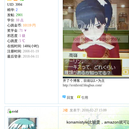
UID:
3994
精华:
2
发帖:
2901
学分:
10 点
心跳金币:
10119 円
奖学金:
71 ￥
邪恶度:
1 级
心跳度:
5 ℃
在线时间: 1486(小时)
注册时间:
2008-01-19
最后登录:
2018-04-11
开了个博客，目前以L+为主
http://xvidxvid.blogbus.com/
回复
引用
2楼
发表于: 2010-02-27 15:09
xvid
konamistyle比较贵，ama