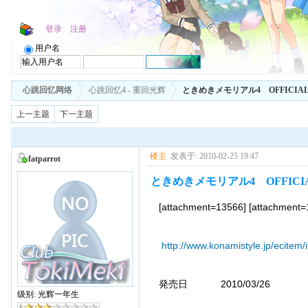
登录
注册
用户名
心跳回忆网络
心跳回忆4 - 重回光辉
ときめきメモリアル4 OFFICIAL I
上一主题
下一主题
楼主
发表于: 2010-02-25 19:47
fatparrot
ときめきメモリアル4 OFFICIAL
[attachment=13566] [attachment
http://www.konamistyle.jp/ecitem
発売日 2010/03/26
级别: 光辉一年生