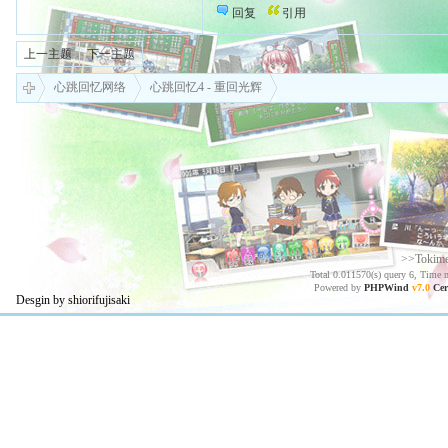
回复
引用
上一主题
下一主题
心跳回忆网络
心跳回忆4 - 重回光辉
>>Tokim
Total 0.011570(s) query 6, Time 
Powered by
PHPWind
v7.0
Cer
Desgin by shiorifujisaki