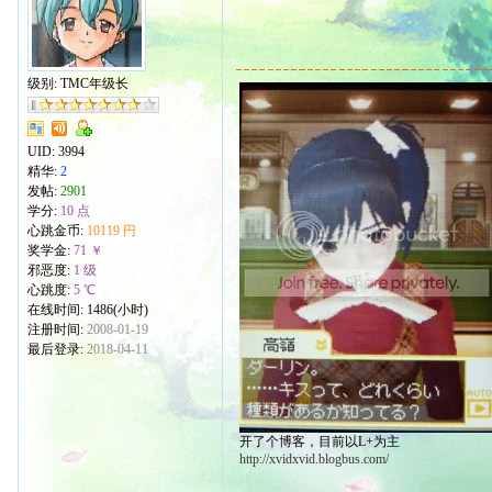
级别: TMC年级长
UID:
3994
精华:
2
发帖:
2901
学分:
10 点
心跳金币:
10119 円
奖学金:
71 ￥
邪恶度:
1 级
心跳度:
5 ℃
在线时间: 1486(小时)
注册时间:
2008-01-19
最后登录:
2018-04-11
开了个博客，目前以L+为主
http://xvidxvid.blogbus.com/