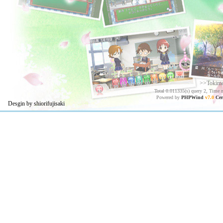
>>Tokim
Total 0.011335(s) query 2, Time 
Powered by
PHPWind
v7.0
Cer
Desgin by shiorifujisaki