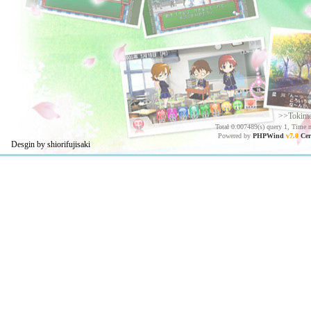
>>Tokim
Total 0.007489(s) query 1, Time 
Powered by
PHPWind
v7.0
Cer
Desgin by shiorifujisaki