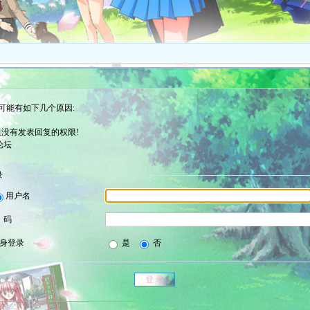
可能有如下几个原因:
没有发表回复的权限!
论坛
录
用户名
 码
身登录
是
否