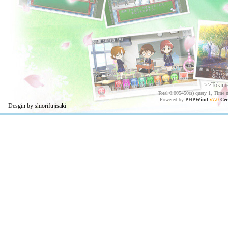
>>Tokim
Total 0.005450(s) query 1, Time 
Powered by
PHPWind
v7.0
Cer
Desgin by shiorifujisaki