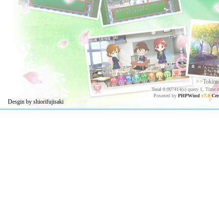
>>Tokim
Total 0.007414(s) query 1, Time 
Powered by
PHPWind
v7.0
Cer
Desgin by shiorifujisaki