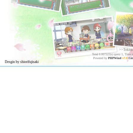
>>Tokim
Total 0.007522(s) query 1, Time 
Powered by
PHPWind
v7.0
Cer
Desgin by shiorifujisaki