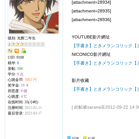
[attachment=28934]
[attachment=28935]
[attachment=28936]
YOUTUBE影片網址
级别: 光辉二年生
【手書き】ときメランコリック【
NICONICO影片網址
UID:
9108
【手書き】ときメランコリック【
精华:
0
发帖:
104
学分:
9 点
心跳金币:
3992 円
影片收藏
奖学金:
19 ￥
【手書き】ときメランコリック【と
邪恶度:
0 级
心跳度:
4 ℃
在线时间: 35(小时)
[ 此帖被sarana在2012-09-22 14
注册时间:
2011-02-11
最后登录:
2023-03-17
回复
引用