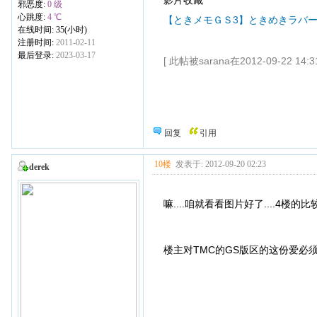
影片收藏
邪恶度:
0 级
心跳度:
4 ℃
【ときメモＧＳ3】ときめきラバー
在线时间: 35(小时)
注册时间:
2011-02-11
最后登录:
2023-03-17
[ 此帖被sarana在2012-09-22 14
回复
引用
10楼
发表于: 2012-09-20 02:23
derek
嘛....咱就看看图片好了....4楼的比较
楼主对TMC的GS版区的这份爱必须要