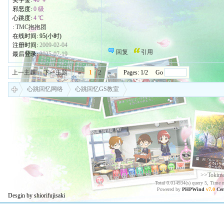
奖学金:
40 ￥
邪恶度:
0 级
心跳度:
4 ℃
:
TMC抱抱团
在线时间: 95(小时)
注册时间:
2009-02-04
回复
引用
最后登录:
2025-07-19
上一主题
下一主题
«
1
2
»
Pages: 1/2 Go
心跳回忆网络
心跳回忆GS教室
>>Tokim
Total 0.014934(s) query 5, Time 
Powered by
PHPWind
v7.0
Cer
Desgin by shiorifujisaki