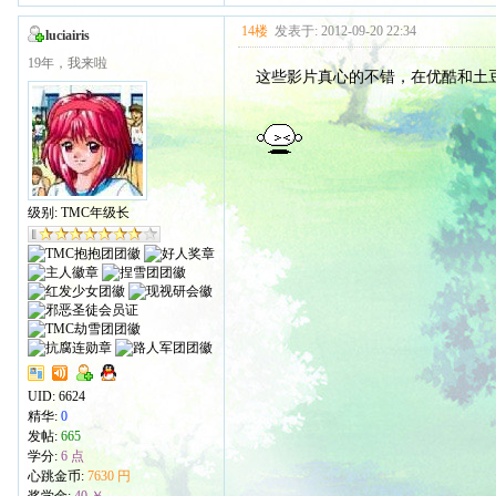
14楼
发表于: 2012-09-20 22:34
luciairis
19年，我来啦
这些影片真心的不错，在优酷和土
级别: TMC年级长
UID:
6624
精华:
0
发帖:
665
学分:
6 点
心跳金币:
7630 円