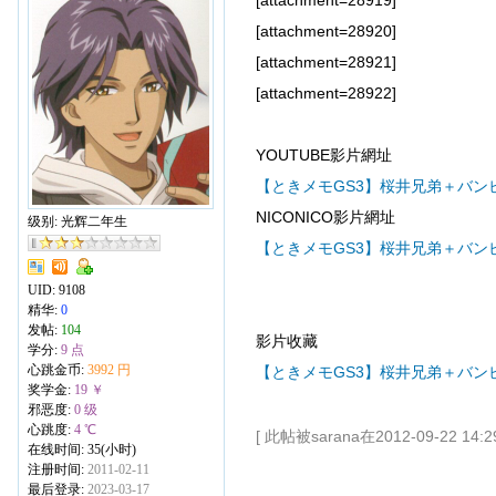
[attachment=28919]
[attachment=28920]
[attachment=28921]
[attachment=28922]
YOUTUBE影片網址
【ときメモGS3】桜井兄弟＋バンビ
NICONICO影片網址
级别: 光辉二年生
【ときメモGS3】桜井兄弟＋バンビ
UID:
9108
精华:
0
发帖:
104
影片收藏
学分:
9 点
心跳金币:
3992 円
【ときメモGS3】桜井兄弟＋バンビで
奖学金:
19 ￥
邪恶度:
0 级
心跳度:
4 ℃
[ 此帖被sarana在2012-09-22 14
在线时间: 35(小时)
注册时间:
2011-02-11
最后登录:
2023-03-17