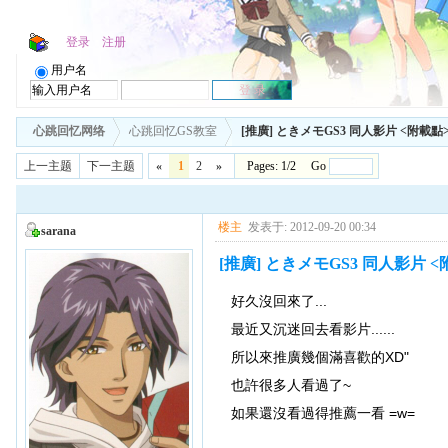
登录
注册
用户名
心跳回忆网络
心跳回忆GS教室
[推廣] ときメモGS3 同人影片 <附載點
上一主题
下一主题
«
1
2
»
Pages: 1/2 Go
楼主
发表于: 2012-09-20 00:34
sarana
[推廣] ときメモGS3 同人影片 <
好久沒回來了...
最近又沉迷回去看影片......
所以來推廣幾個滿喜歡的XD"
也許很多人看過了~
如果還沒看過得推薦一看 =w=