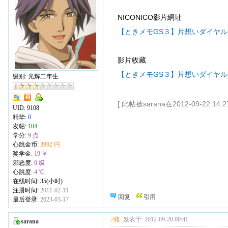
NICONICO影片網址
【ときメモGS３】片想いダイヤ
影片收藏
【ときメモGS３】片想いダイヤル【
级别: 光辉二年生
[ 此帖被sarana在2012-09-22 14
UID:
9108
精华:
0
发帖:
104
学分:
9 点
心跳金币:
3992 円
奖学金:
19 ￥
邪恶度:
0 级
心跳度:
4 ℃
在线时间: 35(小时)
注册时间:
2011-02-11
回复
引用
最后登录:
2023-03-17
2楼
发表于: 2012-09-20 00:41
sarana