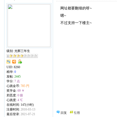
网址都要翻墙的呀~
嗯~
不过支持一下楼主~
级别: 光辉三年生
UID:
8260
精华:
0
发帖:
2445
学分:
7 点
心跳金币:
785 円
奖学金:
69 ￥
邪恶度:
0 级
心跳度:
4 ℃
在线时间: 147(小时)
注册时间:
2010-03-13
回复
引用
最后登录:
2021-07-21