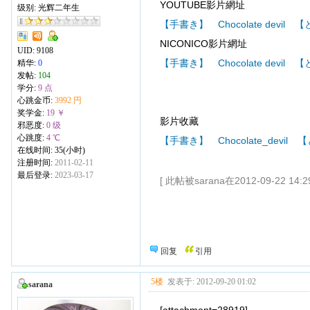
YOUTUBE影片網址
级别: 光辉二年生
【手書き】 Chocolate devil
NICONICO影片網址
UID:
9108
【手書き】 Chocolate devil
精华:
0
发帖:
104
学分:
9 点
心跳金币:
3992 円
奖学金:
19 ￥
影片收藏
邪恶度:
0 级
心跳度:
4 ℃
【手書き】 Chocolate_devil
在线时间: 35(小时)
注册时间:
2011-02-11
最后登录:
2023-03-17
[ 此帖被sarana在2012-09-22 14
回复
引用
5楼
发表于: 2012-09-20 01:02
sarana