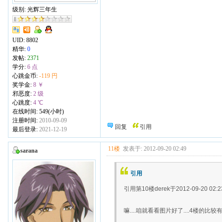
级别: 光辉三年生
UID:
8802
精华:
0
发帖:
2371
学分:
6 点
心跳金币:
-119 円
奖学金:
8 ￥
邪恶度:
2 级
心跳度:
4 ℃
在线时间: 549(小时)
注册时间:
2010-09-09
回复
引用
最后登录:
2021-12-19
11楼
发表于: 2012-09-20 02:49
sarana
引用
引用第10楼derek于2012-09-20 02:
嘛....咱就看看图片好了....4楼的比较有爱