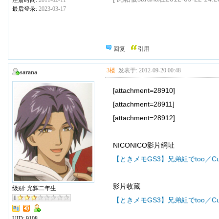
最后登录:
2023-03-17
回复
引用
3楼
发表于: 2012-09-20 00:48
sarana
[attachment=28910]
[attachment=28911]
[attachment=28912]
NICONICO影片網址
【ときメモGS3】兄弟組でtoo／Cu
影片收藏
级别: 光辉二年生
【ときメモGS3】兄弟組でtoo／Cu
UID:
9108