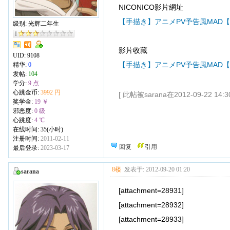
NICONICO影片網址
【手描き】アニメPV予告風MAD【
级别: 光辉二年生
影片收藏
UID:
9108
【手描き】アニメPV予告風MAD【と
精华:
0
发帖:
104
学分:
9 点
心跳金币:
3992 円
[ 此帖被sarana在2012-09-22 14
奖学金:
19 ￥
邪恶度:
0 级
心跳度:
4 ℃
在线时间: 35(小时)
注册时间:
2011-02-11
回复
引用
最后登录:
2023-03-17
8楼
发表于: 2012-09-20 01:20
sarana
[attachment=28931]
[attachment=28932]
[attachment=28933]