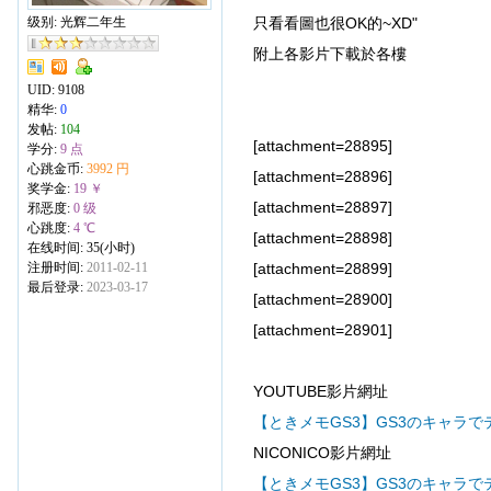
级别: 光辉二年生
只看看圖也很OK的~XD"
附上各影片下載於各樓
UID:
9108
精华:
0
发帖:
104
[attachment=28895]
学分:
9 点
心跳金币:
3992 円
[attachment=28896]
奖学金:
19 ￥
[attachment=28897]
邪恶度:
0 级
心跳度:
4 ℃
[attachment=28898]
在线时间: 35(小时)
注册时间:
2011-02-11
[attachment=28899]
最后登录:
2023-03-17
[attachment=28900]
[attachment=28901]
YOUTUBE影片網址
【ときメモGS3】GS3のキャラ
NICONICO影片網址
【ときメモGS3】GS3のキャラ