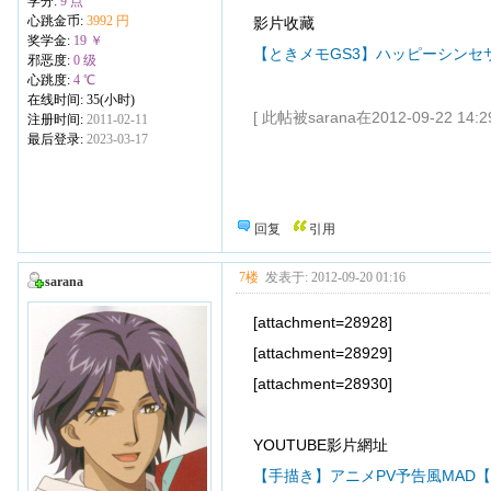
学分:
9 点
心跳金币:
3992 円
影片收藏
奖学金:
19 ￥
【ときメモGS3】ハッピーシンセサ
邪恶度:
0 级
心跳度:
4 ℃
在线时间: 35(小时)
[ 此帖被sarana在2012-09-22 14
注册时间:
2011-02-11
最后登录:
2023-03-17
回复
引用
7楼
发表于: 2012-09-20 01:16
sarana
[attachment=28928]
[attachment=28929]
[attachment=28930]
YOUTUBE影片網址
【手描き】アニメPV予告風MAD【