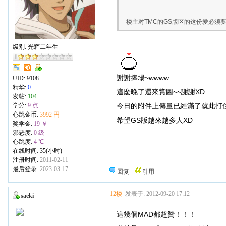
楼主对TMC的GS版区的这份爱必须要支
级别: 光辉二年生
謝謝捧場~wwww
UID:
9108
精华:
0
這麼晚了還來賞圖~~謝謝XD
发帖:
104
学分:
9 点
今日的附件上傳量已經滿了就此打
心跳金币:
3992 円
希望GS版越來越多人XD
奖学金:
19 ￥
邪恶度:
0 级
心跳度:
4 ℃
在线时间: 35(小时)
注册时间:
2011-02-11
最后登录:
2023-03-17
回复
引用
12楼
发表于: 2012-09-20 17:12
saeki
這幾個MAD都超贊！！！