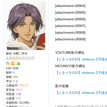
[attachment=28904]
[attachment=28905]
[attachment=28906]
[attachment=28907]
[attachment=28908]
[attachment=28909]
YOUTUBE影片網址
级别: 光辉二年生
【ときメモGS3】whiteout【手描
NICONICO影片網址
UID:
9108
【ときメモGS3】whiteout【手描
精华:
0
发帖:
104
学分:
9 点
心跳金币:
3992 円
影片收藏
奖学金:
19 ￥
【ときメモGS3】whiteout【手描き
邪恶度:
0 级
心跳度:
4 ℃
在线时间: 35(小时)
[ 此帖被sarana在2012-09-22 14
注册时间:
2011-02-11