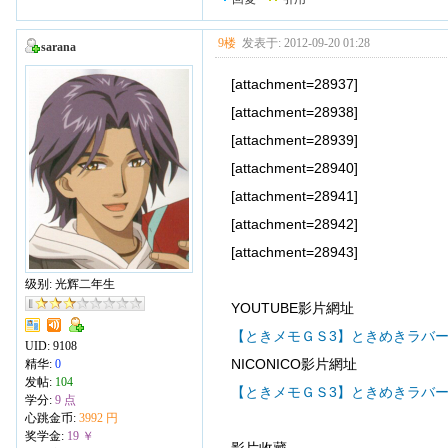
9楼
发表于: 2012-09-20 01:28
sarana
[attachment=28937]
[attachment=28938]
[attachment=28939]
[attachment=28940]
[attachment=28941]
[attachment=28942]
[attachment=28943]
级别: 光辉二年生
YOUTUBE影片網址
【ときメモＧＳ3】ときめきラバ
UID:
9108
NICONICO影片網址
精华:
0
发帖:
104
【ときメモＧＳ3】ときめきラバ
学分:
9 点
心跳金币:
3992 円
奖学金:
19 ￥