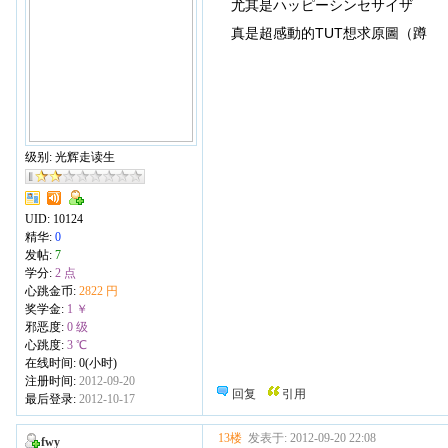
尤其是ハッピーシンセサイザ
真是超感動的TUT想求原圖（蹲
级别: 光辉走读生
UID:
10124
精华:
0
发帖:
7
学分:
2 点
心跳金币:
2822 円
奖学金:
1 ￥
邪恶度:
0 级
心跳度:
3 ℃
在线时间: 0(小时)
注册时间:
2012-09-20
回复
引用
最后登录:
2012-10-17
13楼
发表于: 2012-09-20 22:08
fwy