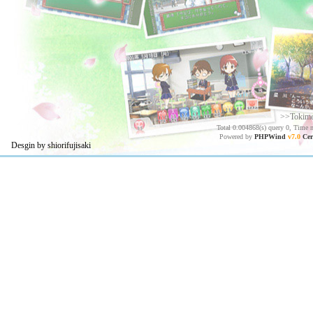
>>Tokim
Total 0.004868(s) query 0, Time 
Powered by
PHPWind
v7.0
Cer
Desgin by shiorifujisaki