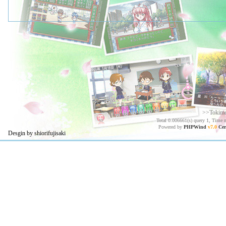
>>Tokim
Total 0.006661(s) query 1, Time 
Powered by
PHPWind
v7.0
Cer
Desgin by shiorifujisaki