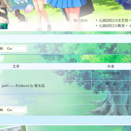
热门版块:
心跳回忆GS文艺部
心跳回忆GS教室
/246 Go
文章
作者
shiorifujisaki
2004-11-25
紫水晶
1——Produced dy 紫水晶
2004-11-21
/246 Go