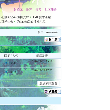
讨论区
推荐
搜索
社区服务
心跳回忆4 - 重回光辉
TMC技术茶馆
心跳学生会
TokimekiClub 学生礼堂
版主:
greatmagic
回复 / 人气
最后发表
2004-11-26 15:58
0
/ 19539
by: 绯村剑心
2004-11-21 17:35
0
/ 19411
by: 紫水晶
版块权限查看