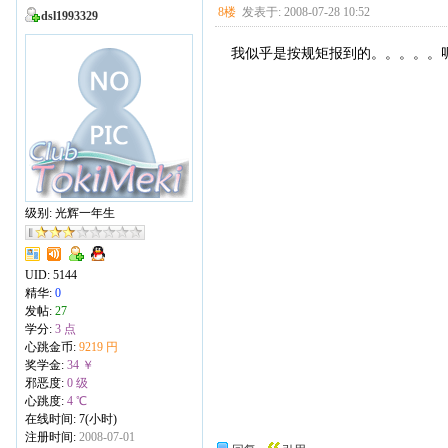
8楼
发表于: 2008-07-28 10:52
dsl1993329
我似乎是按规矩报到的。。。。。
级别: 光辉一年生
UID:
5144
精华:
0
发帖:
27
学分:
3 点
心跳金币:
9219 円
奖学金:
34 ￥
邪恶度:
0 级
心跳度:
4 ℃
在线时间: 7(小时)
注册时间:
2008-07-01