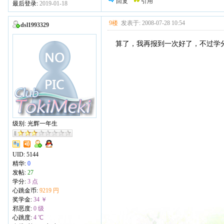
回复
引用
最后登录:
2019-01-18
9楼
发表于: 2008-07-28 10:54
dsl1993329
算了，我再报到一次好了，不过学
级别: 光辉一年生
UID:
5144
精华:
0
发帖:
27
学分:
3 点
心跳金币:
9219 円
奖学金:
34 ￥
邪恶度:
0 级
心跳度:
4 ℃