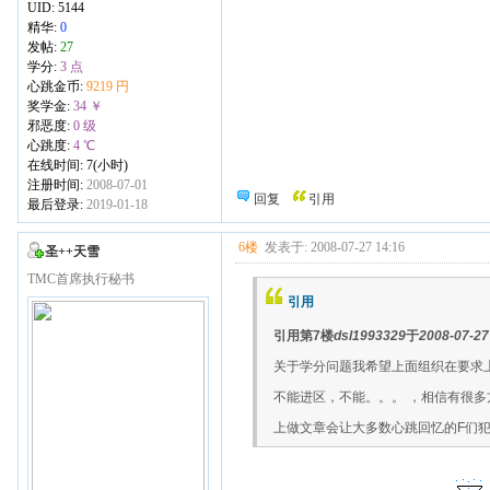
UID:
5144
精华:
0
发帖:
27
学分:
3 点
心跳金币:
9219 円
奖学金:
34 ￥
邪恶度:
0 级
心跳度:
4 ℃
在线时间: 7(小时)
注册时间:
2008-07-01
回复
引用
最后登录:
2019-01-18
6楼
发表于: 2008-07-27 14:16
圣++天雪
TMC首席执行秘书
引用
引用第7楼
dsl1993329
于
2008-07-27
关于学分问题我希望上面组织在要求
不能进区，不能。。。 ，相信有很
上做文章会让大多数心跳回忆的F们