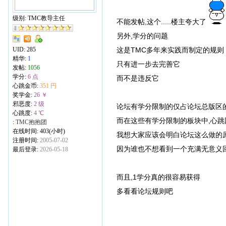
级别: TMC教导主任
不能发帖,这个.....楼主夸大了
另外,学分的问题
UID:
285
这是TMC多年来实践而制定的规则
精华:
1
只有进一步去完善它
发帖:
1056
学分:
6 点
而不是违反它
心跳金币:
351 円
奖学金:
26 ￥
邪恶度:
2 级
论坛有学分限制的仅占论坛总版区的
心跳度:
4 ℃
而在这些有学分限制的板块中,心跳
:
TMC抱抱团
在线时间: 403(小时)
我想大家应该会明白论坛这么做的原
注册时间:
2005-07-02
因为谁也不想看到一个充满无意义
最后登录:
2026-05-18
而且,1学分真的很容易获得
多看看论坛规则吧