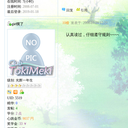
在线时间: 7(小时)
注册时间:
2008-07-01
回复
引用
最后登录:
2019-01-18
10楼
发表于: 2008-07-29 15:23
girl笑了
认真读过，仔细遵守规则~~~~
级别: 光辉一年生
UID:
5519
精华:
0
发帖:
4
学分:
2 点
心跳金币:
9037 円
奖学金:
33 ￥