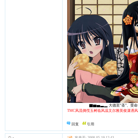
▇▆▅▃▂ 大德至“圣”、受命于“天
TMC风流倜傥玉树临风温文尔雅英俊潇洒
回复
引用
1楼
发表于: 2008-05-19 12:43