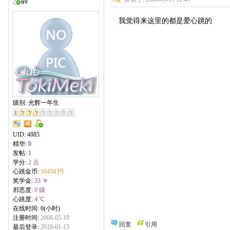
irr
我觉得来这里的都是爱心跳的
级别: 光辉一年生
UID:
4885
精华:
0
发帖:
1
学分:
2 点
心跳金币:
10434 円
奖学金:
33 ￥
邪恶度:
0 级
心跳度:
4 ℃
在线时间: 0(小时)
注册时间:
2008-05-19
回复
引用
最后登录:
2019-01-15