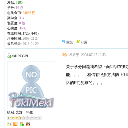
发帖:
7195
学分:
16 点
心跳金币:
24666 円
奖学金:
3 ￥
邪恶度:
0 级
心跳度:
36 ℃
在线时间: 1723(小时)
注册时间:
2008-02-24
回复
引用
最后登录:
2018-01-29
5楼
发表于: 2008-07-27 12:53
dsl1993329
关于学分问题我希望上面组织在要
能。。。 ，相信有很多方法防止
忆的F们犯难的。。。
级别: 光辉一年生