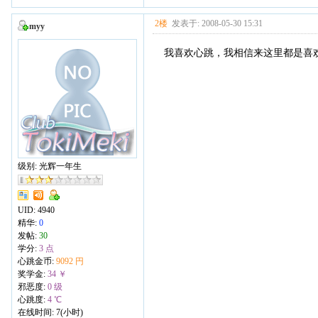
2楼
发表于: 2008-05-30 15:31
myy
我喜欢心跳，我相信来这里都是喜
级别: 光辉一年生
UID:
4940
精华:
0
发帖:
30
学分:
3 点
心跳金币:
9092 円
奖学金:
34 ￥
邪恶度:
0 级
心跳度:
4 ℃
在线时间: 7(小时)