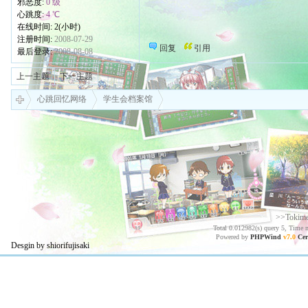
邪恶度:
0 级
心跳度:
4 ℃
在线时间: 2(小时)
注册时间:
2008-07-29
回复
引用
最后登录:
2008-08-08
上一主题
下一主题
心跳回忆网络
学生会档案馆
>>Tokim
Total 0.012982(s) query 5, Time 
Powered by
PHPWind
v7.0
Cer
Desgin by shiorifujisaki