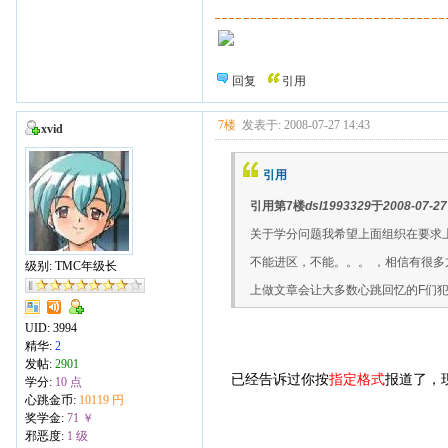
回复
引用
7楼
发表于: 2008-07-27 14:43
xvid
引用
引用第7楼
dsl1993329
于
2008-07-27
关于学分问题我希望上面组织在要求
不能进区，不能。。。 ，相信有很
级别: TMC年级长
上做文章会让大多数心跳回忆的F们
UID:
3994
精华:
2
发帖:
2901
已经告诉过你按
指定格式
报道了，
学分:
10 点
心跳金币:
10119 円
奖学金:
71 ￥
邪恶度:
1 级