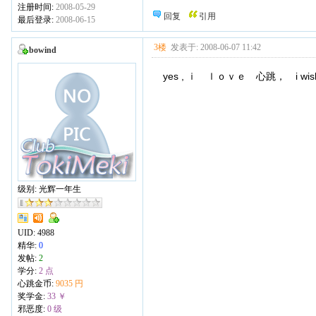
注册时间:
2008-05-29
回复
引用
最后登录:
2008-06-15
3楼
发表于: 2008-06-07 11:42
bowind
yes , ｉ ｌｏｖｅ 心跳， i wish you 
级别: 光辉一年生
UID:
4988
精华:
0
发帖:
2
学分:
2 点
心跳金币:
9035 円
奖学金:
33 ￥
邪恶度:
0 级