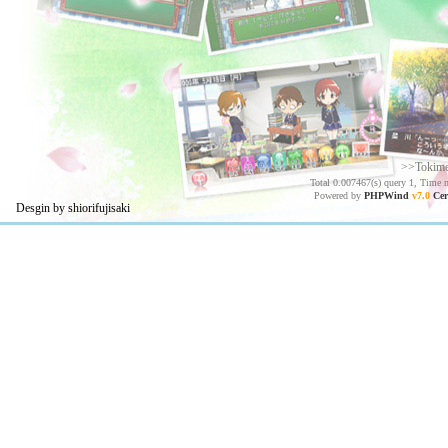
>>Tokim
Total 0.007467(s) query 1, Time 
Powered by
PHPWind
v7.0
Cer
Desgin by shiorifujisaki