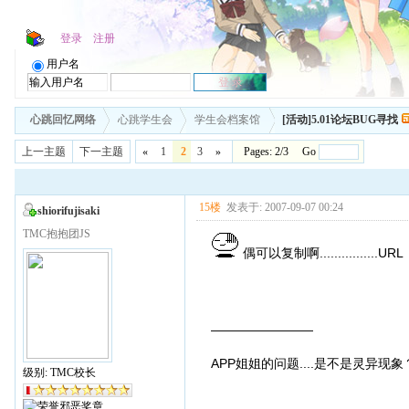
登录
注册
用户名
心跳回忆网络
心跳学生会
学生会档案馆
[活动]5.01论坛BUG寻找
上一主题
下一主题
«
1
2
3
»
Pages: 2/3 Go
15楼
发表于: 2007-09-07 00:24
shiorifujisaki
TMC抱抱团JS
偶可以复制啊................URL
————————
APP姐姐的问题....是不是灵异现
级别: TMC校长