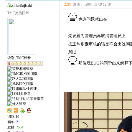
22楼
发表于: 2007-09-09 12:18
shiorifujisaki
TMC抱抱团JS
也许问题就出在
先设置为管理员再取消管理员上
按正常步骤审核的话是不会出这问
所以
级别: TMC校长
那位玩BUG的同学出来解释
UID:
10
精华:
2
发帖:
7534