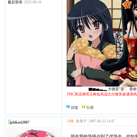
最后登录:
2025-08-16
▇▆▅▃▂ 大德至“圣”、受命于“天
TMC风流倜傥玉树临风温文尔雅英俊潇洒
回复
引用
28楼
发表于: 2007-09-22 14:47
hikari2007
现在我的等级达到了优等生，但如