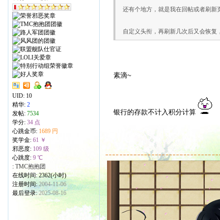
还有个地方，就是我在回帖或者刷新
自定义头衔，再刷新几次后又会恢复
素滴~
UID:
10
精华:
2
银行的存款不计入积分计算
发帖:
7534
学分:
34 点
心跳金币:
1689 円
奖学金:
61 ￥
邪恶度:
109 级
心跳度:
9 ℃
:
TMC抱抱团
在线时间: 2362(小时)
注册时间:
2004-11-06
最后登录:
2025-08-16