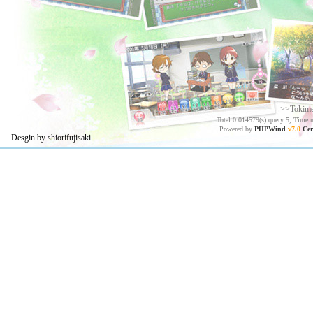
>>Tokim
Total 0.014579(s) query 5, Time 
Powered by
PHPWind
v7.0
Cer
Desgin by shiorifujisaki