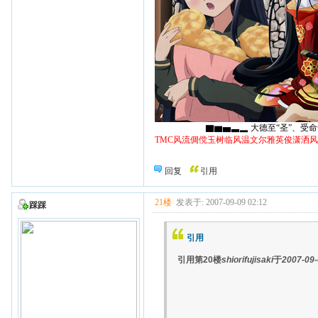
▇▆▅▃▂ 大德至“圣”、受命于“天
TMC风流倜傥玉树临风温文尔雅英俊潇洒
回复
引用
21楼
发表于: 2007-09-09 02:12
踩踩
引用
引用第20楼
shiorifujisaki
于
2007-09-