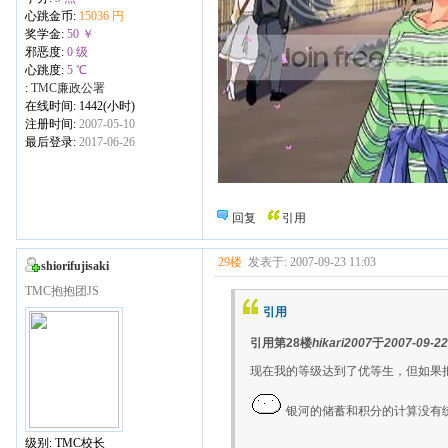
心跳金币:
15036 円
奖学金:
50 ￥
邪恶度:
0 级
心跳度:
5 ℃
:
TMC廉政公署
在线时间: 1442(小时)
注册时间:
2007-05-10
最后登录:
2017-06-26
回复
引用
29楼
发表于: 2007-09-23 11:03
shiorifujisaki
TMC抱抱团JS
引用
引用第28楼
hikari2007
于
2007-09-22
现在我的等级达到了优等生，但如果
银河的储蓄和积分的计算没有
级别: TMC校长