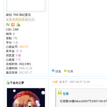
级别: TMC风纪委员
UID:
2399
精华:
0
发帖:
752
学分:
5 点
心跳金币:
5603 円
奖学金:
25 ￥
邪恶度:
0 级
心跳度:
5 ℃
在线时间: 282(小时)
注册时间:
2006-12-28
回复
引用
最后登录:
2012-07-27
18楼
发表于: 2007-09-07 22:06
千金光之夢
引用
引用第16楼
hikari2007
于
2007-09-07