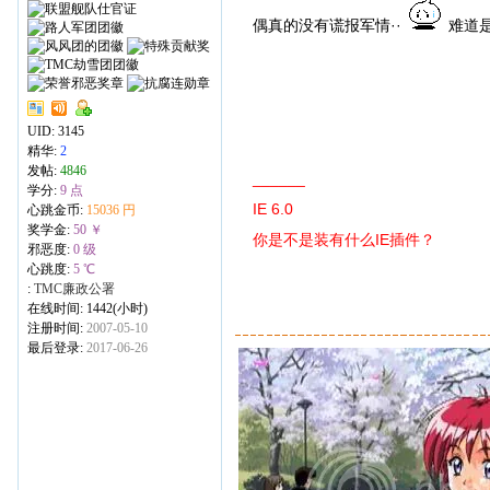
偶真的没有谎报军情··
难道是
UID:
3145
精华:
2
发帖:
4846
______
学分:
9 点
IE 6.0
心跳金币:
15036 円
奖学金:
50 ￥
你是不是装有什么IE插件？
邪恶度:
0 级
心跳度:
5 ℃
:
TMC廉政公署
在线时间: 1442(小时)
注册时间:
2007-05-10
最后登录:
2017-06-26