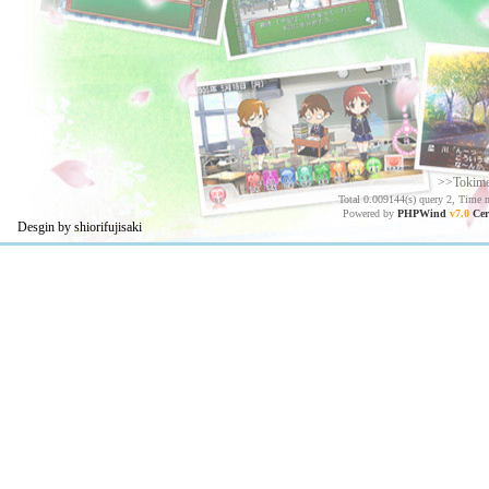
>>Tokim
Total 0.009144(s) query 2, Time 
Powered by
PHPWind
v7.0
Cer
Desgin by shiorifujisaki