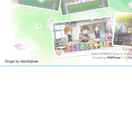
>>Tokim
Total 0.004804(s) query 0, Time 
Powered by
PHPWind
v7.0
Cer
Desgin by shiorifujisaki