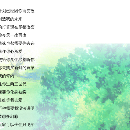
计划已经因你而变改
创造我的未来
的打算现在尽都改变
你今天一改再改
着袜也都需要你去选
着住你心所爱
交给你食住尽都听你
你去购买新鲜的蔬菜
我的臂内
住你过两三世代
便要你化身被袋
娃娃等我去爱
万种需要我没法讲明
梦想多幻彩
大家可以坐住只飞船