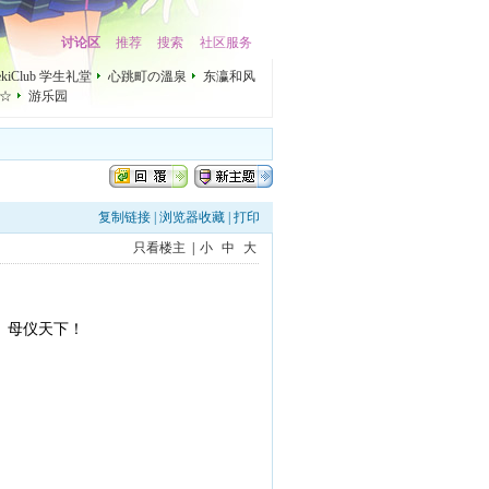
讨论区
推荐
搜索
社区服务
mekiClub 学生礼堂
心跳町の溫泉
东瀛和风
☆
游乐园
复制链接
|
浏览器收藏
|
打印
只看楼主
|
小
中
大
、母仪天下！