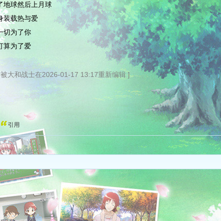
了地球然后上月球
身装载热与爱
一切为了你
打算为了爱
帖被大和战士在2026-01-17 13:17重新编辑 ]
引用