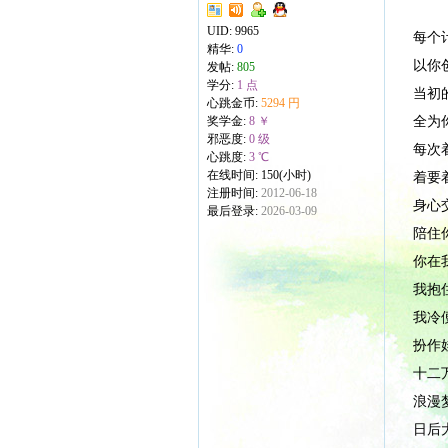
UID:
9965
每个
精华:
0
以你
发帖:
805
学分:
1 点
当初
心跳金币:
5294 円
全为
奖学金:
8 ￥
邪恶度:
0 级
每次
心跳度:
3 ℃
在线时间: 150(小时)
着要
注册时间:
2012-06-18
身心
最后登录:
2026-03-09
陪住
你在
我抱
我冷
扮作
十二
浪漫
日后