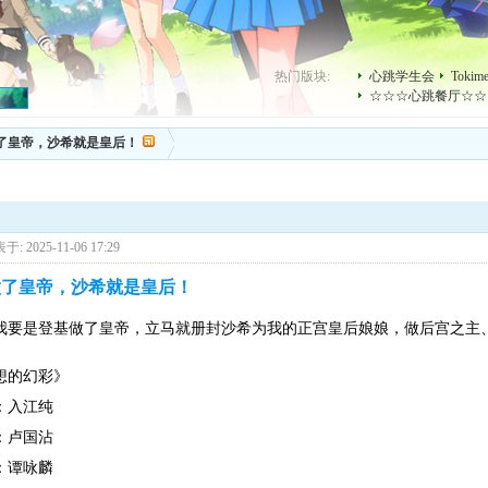
热门版块:
心跳学生会
Toki
☆☆☆心跳餐厅☆☆
了皇帝，沙希就是皇后！
于: 2025-11-06 17:29
了皇帝，沙希就是皇后！
我要是登基做了皇帝，立马就册封沙希为我的正宫皇后娘娘，做后宫之主
想的幻彩》
：入江纯
：卢国沾
：谭咏麟