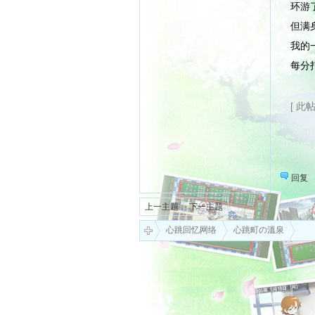
环游
但满
我的
每分
[ 此
回复
上一主题
下一主题
心跳回忆网络
心跳町の溫泉