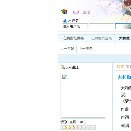
登录
注册
用户名
心跳回忆网络
心跳町の溫泉
大和做
上一主题
下一主题
楼主
发表
大和战士
大和做
大和
《梦
作曲
作词
级别: 光辉一年生
演唱