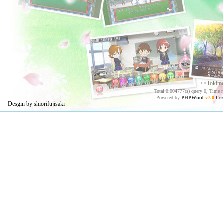
>>Tokim
Total 0.004777(s) query 0, Time 
Powered by
PHPWind
v7.0
Cer
Desgin by shiorifujisaki