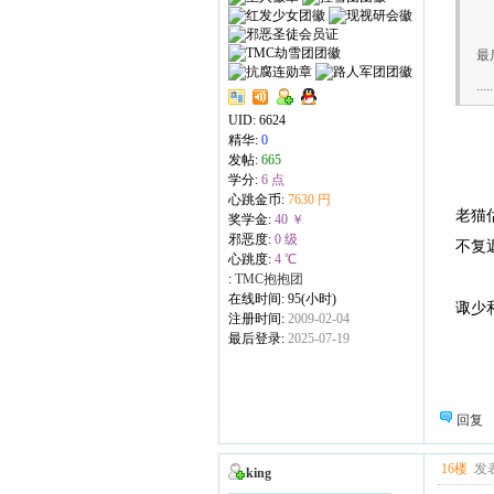
最
.....
UID:
6624
精华:
0
发帖:
665
学分:
6 点
心跳金币:
7630 円
老猫
奖学金:
40 ￥
邪恶度:
0 级
不复
心跳度:
4 ℃
:
TMC抱抱团
在线时间: 95(小时)
诹少
注册时间:
2009-02-04
最后登录:
2025-07-19
回复
16楼
发表
king