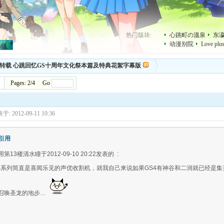
热门版块:
心跳町の溫泉
东
动漫别院
Love p
转载 心跳回忆GS十周年文化祭本篇及特典花絮字幕版
Pages: 2/4 Go
于: 2012-09-11 10:36
引用
用第13楼清水瞳于2012-09-10 20:22发表的 :
S系列简直是喜闻乐见的声优收割机，就我自己来说如果GS4有神谷和二润就已经是集
召唤圣龙的地步…