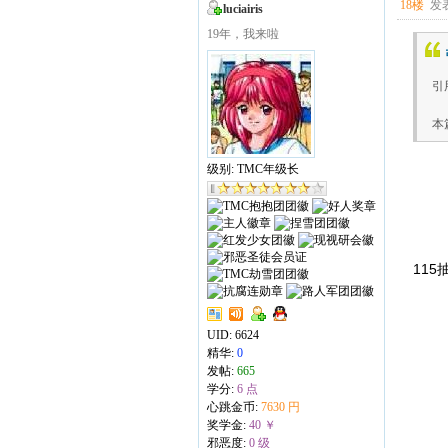
18楼
发表
luciairis
19年，我来啦
引用
本
级别: TMC年级长
115
UID:
6624
精华:
0
发帖:
665
学分:
6 点
心跳金币:
7630 円
奖学金:
40 ￥
邪恶度:
0 级