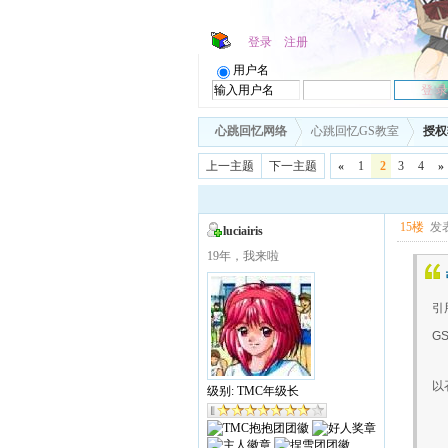
登录
注册
用户名
心跳回忆网络
心跳回忆GS教室
授权
上一主题
下一主题
«
1
2
3
4
»
15楼
发表
luciairis
19年，我来啦
引
G
以
级别: TMC年级长