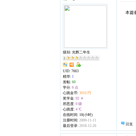
本篇
级别: 光辉二年生
UID:
7663
精华:
1
发帖:
60
学分:
6 点
心跳金币:
3010 円
奖学金:
92 ￥
邪恶度:
0 级
心跳度:
4 ℃
在线时间: 10(小时)
注册时间:
2009-11-11
回复
最后登录:
2018-12-26