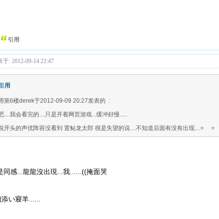
引用
于: 2012-09-14 22:47
引用
第6楼derek于2012-09-09 20:27发表的 :
....我会看完的....只是开着网页游戏...缓冲好慢.....
说开头的声优阵容没看到 置鲇龙太郎 很是失望的说....不知道后面有没有出现....= =
同感...龍龍沒出現...我......((掩面哭
添い寢羊......