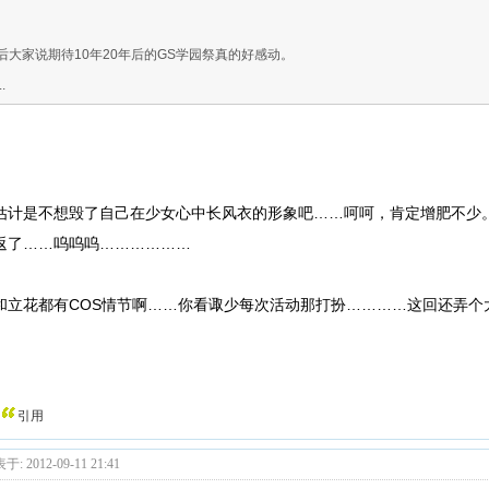
后大家说期待10年20年后的GS学园祭真的好感动。
..
估计是不想毁了自己在少女心中长风衣的形象吧……呵呵，肯定增肥不少
返了……呜呜呜………………
和立花都有COS情节啊……你看诹少每次活动那打扮…………这回还弄个大
引用
于: 2012-09-11 21:41