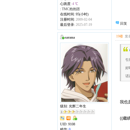
心跳度:
4 ℃
:
TMC抱抱团
在线时间: 95(小时)
注册时间:
2009-02-04
回复
最后登录:
2025-07-19
19楼
发表
sarana
引用
好吧
话
我也是
级别: 光辉二年生
((繼續
UID:
9108
精华:
0