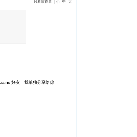
只看该作者
|
小
中
大
iairis 好友，我单独分享给你