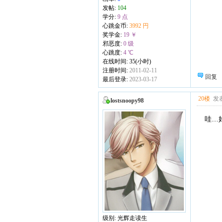
发帖:
104
学分:
9 点
心跳金币:
3992 円
奖学金:
19 ￥
邪恶度:
0 级
心跳度:
4 ℃
在线时间: 35(小时)
注册时间:
2011-02-11
回复
最后登录:
2023-03-17
20楼
发表
lostsnoopy98
哇…
级别: 光辉走读生