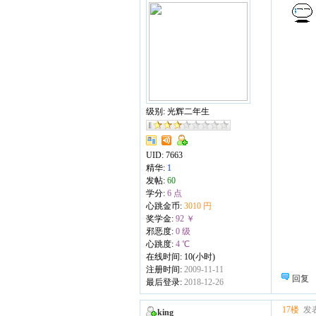
级别: 光辉二年生
UID:
7663
精华:
1
发帖:
60
学分:
6 点
心跳金币:
3010 円
奖学金:
92 ￥
邪恶度:
0 级
心跳度:
4 ℃
在线时间: 10(小时)
注册时间:
2009-11-11
回复
最后登录:
2018-12-26
17楼
发表
king