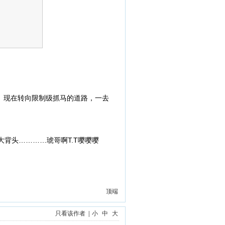
。现在转向限制级抓马的道路，一去
背头…………琥哥啊T.T嘤嘤嘤
顶端
只看该作者
|
小
中
大