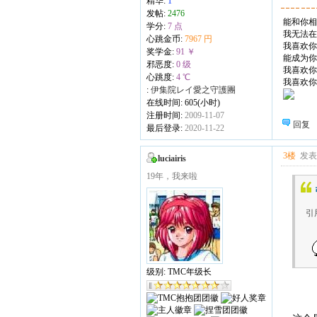
精华:
1
发帖:
2476
能和你相
学分:
7 点
我无法在
心跳金币:
7967 円
我喜欢你.
奖学金:
91 ￥
能成为你
邪恶度:
0 级
我喜欢你
心跳度:
4 ℃
我喜欢你
:
伊集院レイ愛之守護團
在线时间: 605(小时)
注册时间:
2009-11-07
回复
最后登录:
2020-11-22
3楼
发表于
luciairis
19年，我来啦
引用
级别: TMC年级长