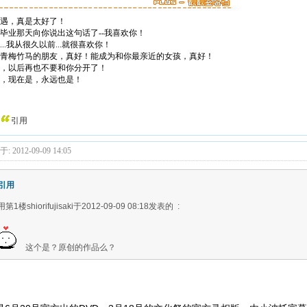
遇，真是太好了！
毕业那天向你说出这句话了--我喜欢你！
..我从很久以前...就很喜欢你！
青梅竹马的朋友，真好！能成为和你最亲近的女孩，真好！
，以后再也不要和你分开了！
，现在是，永远也是！
引用
: 2012-09-09 14:05
引用
第1楼shiorifujisaki于2012-09-09 08:18发表的 :
这个是？原创的作品么？