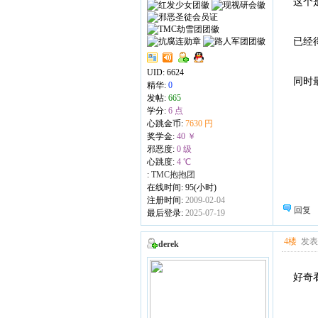
这个
已经
UID:
6624
同时
精华:
0
发帖:
665
学分:
6 点
心跳金币:
7630 円
奖学金:
40 ￥
邪恶度:
0 级
心跳度:
4 ℃
:
TMC抱抱团
在线时间: 95(小时)
注册时间:
2009-02-04
回复
最后登录:
2025-07-19
4楼
发表于
derek
好奇看