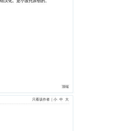
幕组汉化。是小波托原创的。
顶端
只看该作者
|
小
中
大