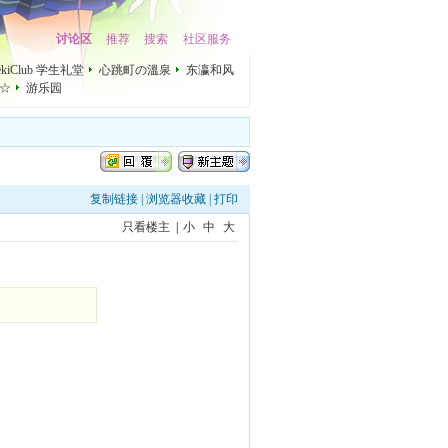
讨论区
推荐
搜索
社区服务
mekiClub 学生礼堂
心跳町の溫泉
东瀛和风
☆
游乐园
复制链接
|
浏览器收藏
|
打印
只看楼主
|
小
中
大