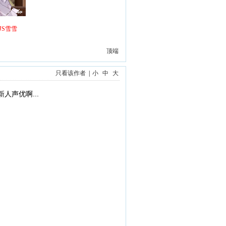
S雪雪
顶端
只看该作者
|
小
中
大
人声优啊...