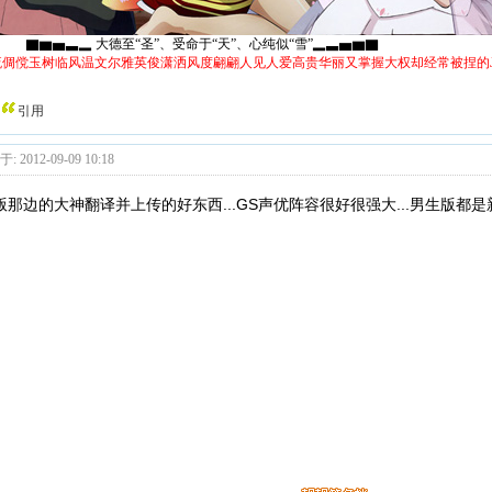
▃▂ 大德至“圣”、受命于“天”、心纯似“雪”▂▃▅▆▇
流倜傥玉树临风温文尔雅英俊潇洒风度翩翩人见人爱高贵华丽又掌握大权却经常被捏的J
引用
: 2012-09-09 10:18
版那边的大神翻译并上传的好东西...GS声优阵容很好很强大...男生版都是新