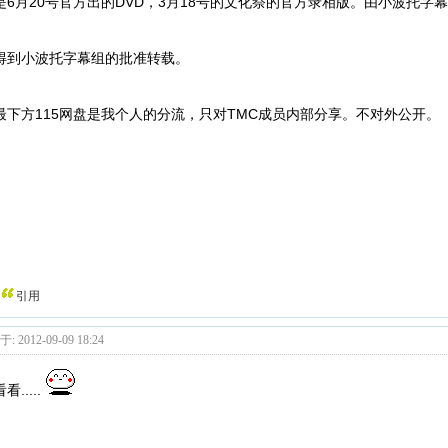
是6月20号官方出的DVD，3月18号的文化祭的官方录相版。由小波托字
得到小波托字幕组的批准转载。
最下方115网盘是我个人的分流，只对TMC成员内部分享。不对外公开。
引用
: 2012-09-09 18:24
看.....