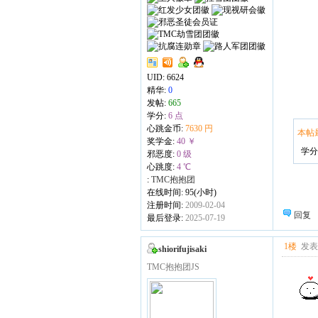
UID:
6624
精华:
0
发帖:
665
学分:
6 点
心跳金币:
7630 円
本帖
奖学金:
40 ￥
学分:
邪恶度:
0 级
心跳度:
4 ℃
:
TMC抱抱团
在线时间: 95(小时)
注册时间:
2009-02-04
回复
最后登录:
2025-07-19
1楼
发表于
shiorifujisaki
TMC抱抱团JS