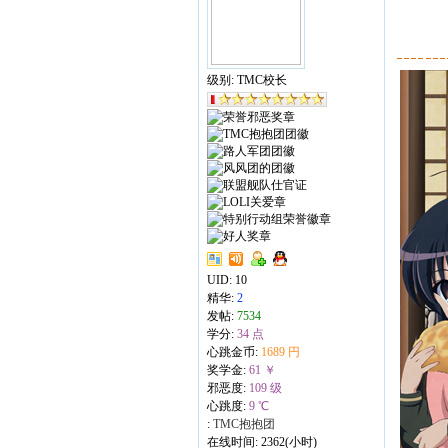
级别: TMC校长
UID:
10
精华:
2
发帖:
7534
学分:
34 点
心跳金币:
1689 円
奖学金:
61 ￥
邪恶度:
109 级
心跳度:
9 ℃
:
TMC抱抱团
在线时间: 2362(小时)