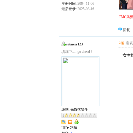
注册时间:
2004-11-06
最后登录:
2025-08-16
▇▆▅
TMC风
回复
2楼
发表于
silencer123
填坑中......go ahead！
女生
级别: 光辉优等生
UID:
7650