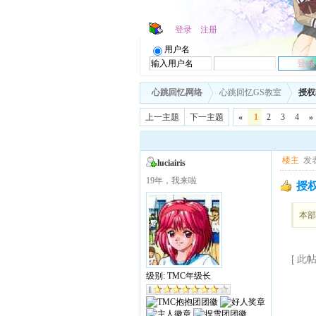
登录
注册
用户名
心跳回忆网络
心跳回忆GS教室
授权
上一主题
下一主题
«
1
2
3
4
»
楼主
发表
luciairis
19年，我来啦
授权
本部
[ 此帖
级别: TMC年级长