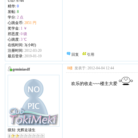
UID:
9744
精华:
0
发帖:
8
学分:
2 点
心跳金币:
2851 円
奖学金:
1 ￥
邪恶度:
0 级
心跳度:
3 ℃
在线时间: 3(小时)
注册时间:
2012-03-20
回复
引用
最后登录:
2019-01-19
8楼
发表于: 2012-04-04 12:44
geminiasdf
欢乐的收走~~~楼主大爱
级别: 光辉走读生