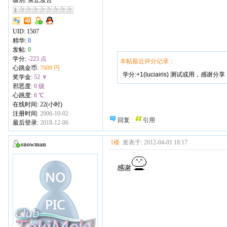
级别: 禁止发言
UID:
1507
精华:
0
发帖:
0
学分:
-223 点
本帖最近评分记录：
心跳金币:
7609 円
学分:+1(luciairis) 测试或用，感谢分
奖学金:
52 ￥
邪恶度:
0 级
心跳度:
6 ℃
在线时间: 22(小时)
注册时间:
2006-10-02
回复
引用
最后登录:
2018-12-06
1楼
发表于: 2012-04-01 18:17
snowman
感谢