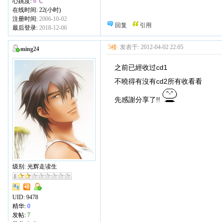
心跳度:
6 ℃
在线时间: 22(小时)
注册时间:
2006-10-02
回复
引用
最后登录:
2018-12-06
5楼
发表于: 2012-04-02 22:05
ming24
之前已經收过cd1
不曉得有沒有cd2所有收看看
先感謝分享了!!
级别: 光辉走读生
UID:
9478
精华:
0
发帖:
7