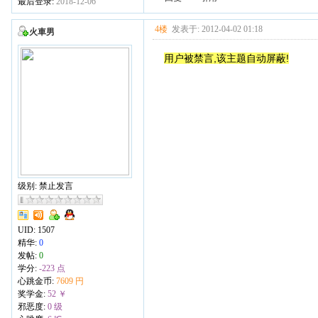
最后登录:
2018-12-06
4楼
发表于: 2012-04-02 01:18
火車男
用户被禁言,该主题自动屏蔽!
级别: 禁止发言
UID:
1507
精华:
0
发帖:
0
学分:
-223 点
心跳金币:
7609 円
奖学金:
52 ￥
邪恶度:
0 级