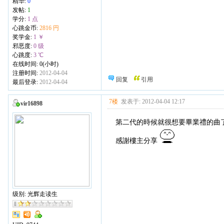
精华:
0
发帖:
1
学分:
1 点
心跳金币:
2816 円
奖学金:
1 ￥
邪恶度:
0 级
心跳度:
3 ℃
在线时间: 0(小时)
注册时间:
2012-04-04
回复
引用
最后登录:
2012-04-04
7楼
发表于: 2012-04-04 12:17
vir16898
第二代的時候就很想要畢業禮的曲
感謝樓主分享
级别: 光辉走读生