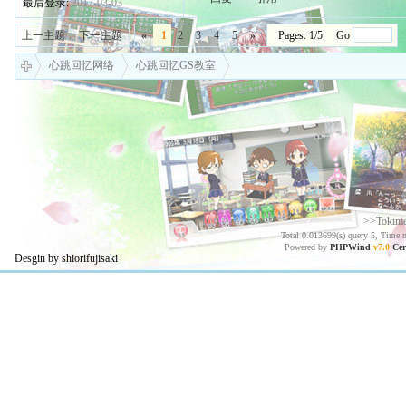
最后登录:
2017-03-03
上一主题
下一主题
«
1
2
3
4
5
»
Pages: 1/5 Go
心跳回忆网络
心跳回忆GS教室
>>Tokim
Total 0.013699(s) query 5, Time 
Powered by
PHPWind
v7.0
Cer
Desgin by shiorifujisaki