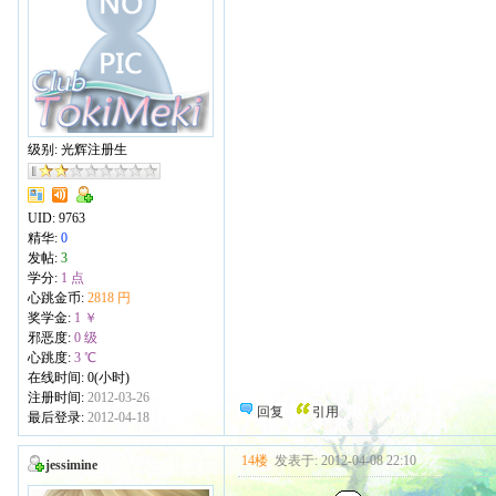
级别: 光辉注册生
UID:
9763
精华:
0
发帖:
3
学分:
1 点
心跳金币:
2818 円
奖学金:
1 ￥
邪恶度:
0 级
心跳度:
3 ℃
在线时间: 0(小时)
注册时间:
2012-03-26
回复
引用
最后登录:
2012-04-18
14楼
发表于: 2012-04-08 22:10
jessimine