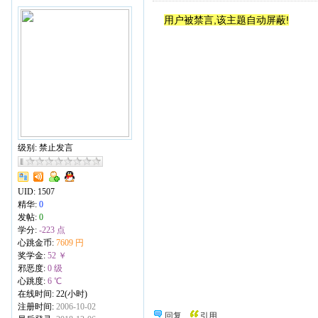
用户被禁言,该主题自动屏蔽!
级别: 禁止发言
UID:
1507
精华:
0
发帖:
0
学分:
-223 点
心跳金币:
7609 円
奖学金:
52 ￥
邪恶度:
0 级
心跳度:
6 ℃
在线时间: 22(小时)
注册时间:
2006-10-02
回复
引用