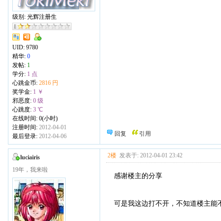
级别: 光辉注册生
UID:
9780
精华:
0
发帖:
1
学分:
1 点
心跳金币:
2816 円
奖学金:
1 ￥
邪恶度:
0 级
心跳度:
3 ℃
在线时间: 0(小时)
注册时间:
2012-04-01
回复
引用
最后登录:
2012-04-06
2楼
发表于: 2012-04-01 23:42
luciairis
19年，我来啦
感谢楼主的分享
可是我这边打不开，不知道楼主能不