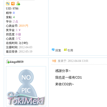
UID:
9786
精华:
0
发帖:
4
学分:
2 点
心跳金币:
2819 円
奖学金:
1 ￥
邪恶度:
0 级
心跳度:
3 ℃
在线时间: 2(小时)
注册时间:
2012-04-03
回复
引用
最后登录:
2012-05-19
9楼
发表于: 2012-04-04 13:01
kingof8059
感謝分享~
我也是一樣有CD1
來收CD2的~