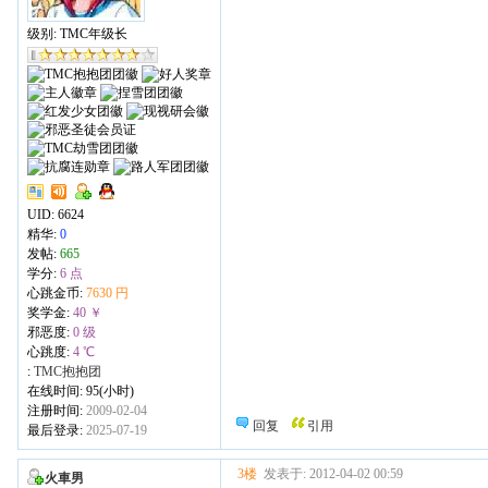
级别: TMC年级长
UID:
6624
精华:
0
发帖:
665
学分:
6 点
心跳金币:
7630 円
奖学金:
40 ￥
邪恶度:
0 级
心跳度:
4 ℃
:
TMC抱抱团
在线时间: 95(小时)
注册时间:
2009-02-04
回复
引用
最后登录:
2025-07-19
3楼
发表于: 2012-04-02 00:59
火車男