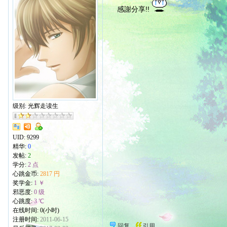
感謝分享!!
级别: 光辉走读生
UID:
9299
精华:
0
发帖:
2
学分:
2 点
心跳金币:
2817 円
奖学金:
1 ￥
邪恶度:
0 级
心跳度:
3 ℃
在线时间: 0(小时)
注册时间:
2011-06-15
回复
引用