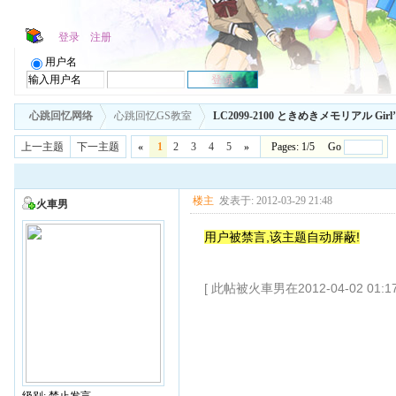
登录
注册
用户名
心跳回忆网络
心跳回忆GS教室
LC2099-2100 ときめきメモリアル Gir
上一主题
下一主题
«
1
2
3
4
5
»
Pages: 1/5 Go
楼主
发表于: 2012-03-29 21:48
火車男
用户被禁言,该主题自动屏蔽!
[ 此帖被火車男在2012-04-02 01: