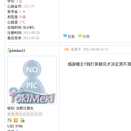
学分:
2 点
心跳金币:
2821 円
奖学金:
1 ￥
邪恶度:
0 级
心跳度:
3 ℃
在线时间: 0(小时)
注册时间:
2011-09-29
回复
引用
最后登录:
2012-05-02
6楼
发表于: 2012-04-04 11:13
hinlau12
感謝樓主!!我打算聽完才决定買不買
级别: 光辉注册生
UID:
9788