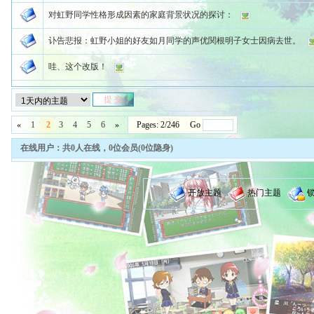
对虹野同学性格形成因素的家庭背景状况的探讨：
讣告悲报：虹野小姐的好友如月同学的声优関根明子女士因病去世。
哇、这个改版！
«
1
2
3
4
5
6
»
Pages: 2/246 Go
在线用户：共0人在线，0位会员(0位隐身)
开放主题
热门主题