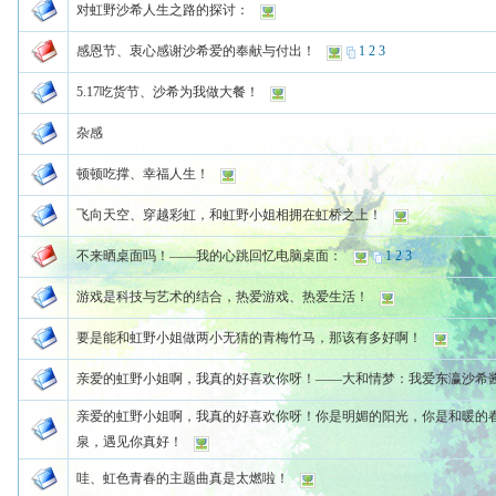
对虹野沙希人生之路的探讨：
感恩节、衷心感谢沙希爱的奉献与付出！
1
2
3
5.17吃货节、沙希为我做大餐！
杂感
顿顿吃撑、幸福人生！
飞向天空、穿越彩虹，和虹野小姐相拥在虹桥之上！
不来晒桌面吗！——我的心跳回忆电脑桌面：
1
2
3
游戏是科技与艺术的结合，热爱游戏、热爱生活！
要是能和虹野小姐做两小无猜的青梅竹马，那该有多好啊！
亲爱的虹野小姐啊，我真的好喜欢你呀！——大和情梦：我爱东瀛沙希
亲爱的虹野小姐啊，我真的好喜欢你呀！你是明媚的阳光，你是和暖的
泉，遇见你真好！
哇、虹色青春的主题曲真是太燃啦！