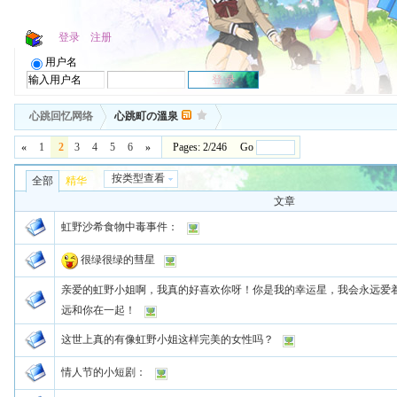
登录
注册
用户名
心跳回忆网络
心跳町の溫泉
«
1
2
3
4
5
6
»
Pages: 2/246 Go
按类型查看
全部
精华
文章
虹野沙希食物中毒事件：
很绿很绿的彗星
亲爱的虹野小姐啊，我真的好喜欢你呀！你是我的幸运星，我会永远爱
远和你在一起！
这世上真的有像虹野小姐这样完美的女性吗？
情人节的小短剧：