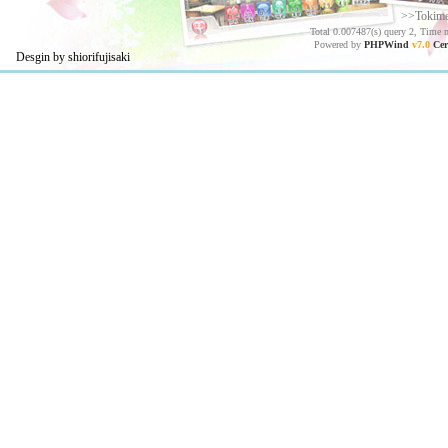
>>Tokim
Total 0.007487(s) query 2, Time 
Powered by
PHPWind
v7.0
Cer
Desgin by shiorifujisaki