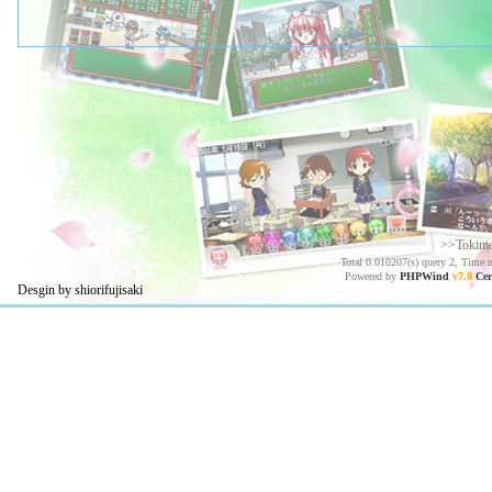
>>Tokim
Total 0.010207(s) query 2, Time 
Powered by
PHPWind
v7.0
Cer
Desgin by shiorifujisaki