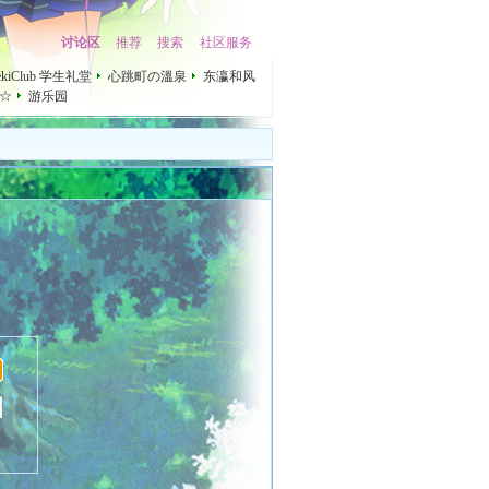
讨论区
推荐
搜索
社区服务
mekiClub 学生礼堂
心跳町の溫泉
东瀛和风
☆
游乐园