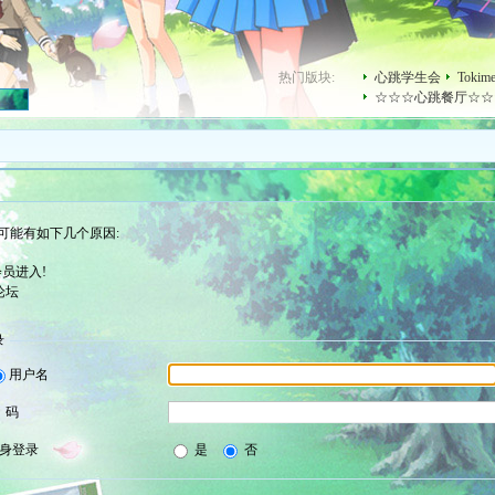
热门版块:
心跳学生会
Toki
☆☆☆心跳餐厅☆☆
可能有如下几个原因:
员进入!
论坛
录
用户名
 码
身登录
是
否