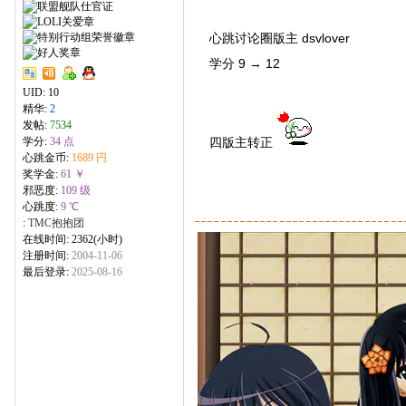
心跳讨论圈版主 dsvlover
学分 9 → 12
UID:
10
精华:
2
发帖:
7534
学分:
34 点
四版主转正
心跳金币:
1689 円
奖学金:
61 ￥
邪恶度:
109 级
心跳度:
9 ℃
:
TMC抱抱团
在线时间: 2362(小时)
注册时间:
2004-11-06
最后登录:
2025-08-16