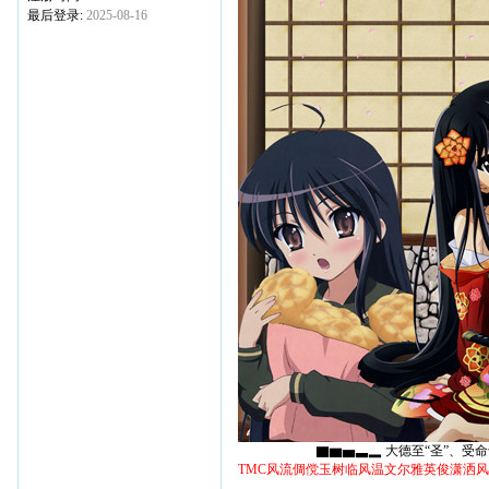
最后登录:
2025-08-16
▇▆▅▃▂ 大德至“圣”、受命于“天
TMC风流倜傥玉树临风温文尔雅英俊潇洒