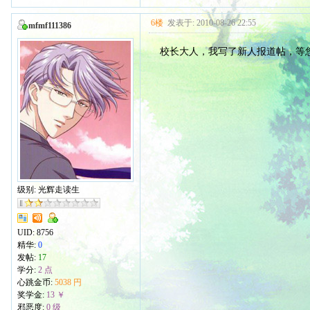
6楼
发表于: 2010-08-26 22:55
mfmf111386
校长大人，我写了新人报道帖，等
级别: 光辉走读生
UID:
8756
精华:
0
发帖:
17
学分:
2 点
心跳金币:
5038 円
奖学金:
13 ￥
邪恶度:
0 级