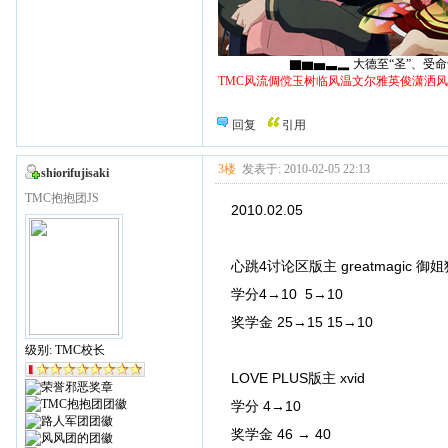
▇▆▅▃▂ 大德至“圣”、受命于“天
TMC风流倜傥玉树临风温文尔雅英俊潇洒
回复
引用
3楼
发表于: 2010-02-05 22:13
shiorifujisaki
TMC抱抱团JS
2010.02.05
心跳4讨论区版主 greatmagic 御
学分4→10 5→10
奖学金 25→15 15→10
级别: TMC校长
LOVE PLUS版主 xvid
学分 4→10
奖学金 46 → 40