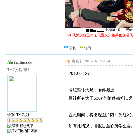
▇▆▅▃▂ 大德至“圣”、受命于“天
TMC风流倜傥玉树临风温文尔雅英俊潇洒
回复
引用
1楼
发表于: 2010-01-27 21:54
shiorifujisaki
TMC抱抱团JS
2010.01.27
论坛整体大尺寸附件搬运
预计所有大于500K的附件都将以
在此期间，将出现图片附件为红X
级别: TMC校长
如有此情况，请报告至心跳学生会