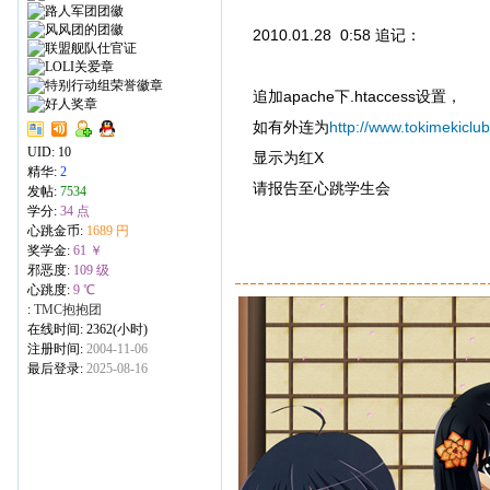
2010.01.28 0:58 追记：
追加apache下.htaccess设置，
如有外连为
http://www.tokimekiclu
UID:
10
显示为红X
精华:
2
请报告至心跳学生会
发帖:
7534
学分:
34 点
心跳金币:
1689 円
奖学金:
61 ￥
邪恶度:
109 级
心跳度:
9 ℃
:
TMC抱抱团
在线时间: 2362(小时)
注册时间:
2004-11-06
最后登录:
2025-08-16