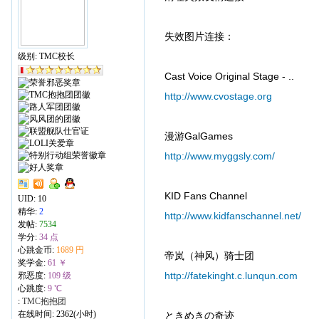
失效图片连接：
级别: TMC校长
Cast Voice Original Stage - ..
http://www.cvostage.org
漫游GalGames
http://www.myggsly.com/
KID Fans Channel
UID:
10
精华:
2
http://www.kidfanschannel.net/
发帖:
7534
学分:
34 点
心跳金币:
1689 円
帝岚（神风）骑士团
奖学金:
61 ￥
http://fatekinght.c.lunqun.com
邪恶度:
109 级
心跳度:
9 ℃
:
TMC抱抱团
在线时间: 2362(小时)
ときめきの奇迹