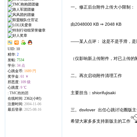
一。修正后台附件上传大小限制：
由2048000 KB ⇒ 2048 KB
——某人点评： 这是不是手滑，是
UID:
10
精华:
2
（仅影响新上传附件，对已上传的
发帖:
7534
学分:
34 点
心跳金币:
1689 円
二。再次启动附件清理工作
奖学金:
61 ￥
邪恶度:
109 级
心跳度:
9 ℃
主要担当：shiorifujisaki
:
TMC抱抱团
在线时间: 2362(小时)
注册时间:
2004-11-06
最后登录:
2025-08-16
三。dsvlover 出任心跳讨论圈版
希望大家多多支持新版主的工作