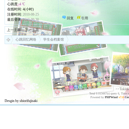
心跳度:
4 ℃
在线时间: 4(小时)
注册时间:
2010-08-25
回复
引用
最后登录:
2010-09-30
上一主题
下一主题
心跳回忆网络
学生会档案馆
>>Tokim
Total 0.015667(s) query 6, Time 
Powered by
PHPWind
v7.0
Cer
Desgin by shiorifujisaki