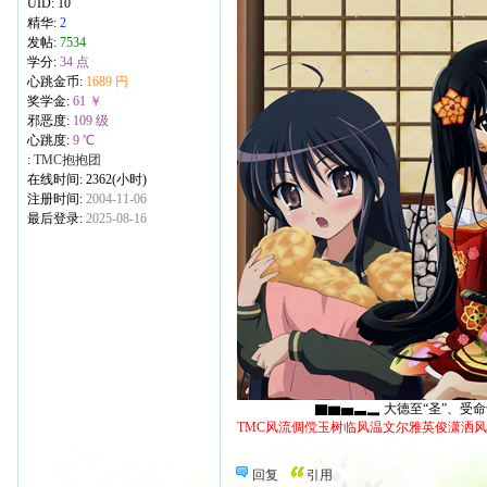
UID:
10
精华:
2
发帖:
7534
学分:
34 点
心跳金币:
1689 円
奖学金:
61 ￥
邪恶度:
109 级
心跳度:
9 ℃
:
TMC抱抱团
在线时间: 2362(小时)
注册时间:
2004-11-06
最后登录:
2025-08-16
▇▆▅▃▂ 大德至“圣”、受命于“天
TMC风流倜傥玉树临风温文尔雅英俊潇洒
回复
引用