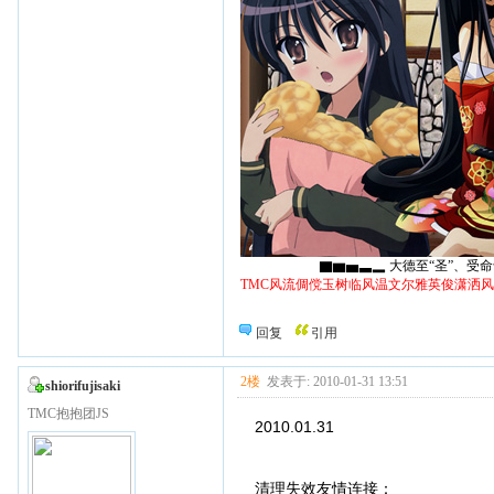
▇▆▅▃▂ 大德至“圣”、受命于“天
TMC风流倜傥玉树临风温文尔雅英俊潇洒
回复
引用
2楼
发表于: 2010-01-31 13:51
shiorifujisaki
TMC抱抱团JS
2010.01.31
清理失效友情连接：