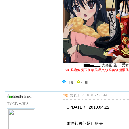
▇▆▅▃▂ 大德至“圣”、受命于“天
TMC风流倜傥玉树临风温文尔雅英俊潇洒
回复
引用
4楼
发表于: 2010-04-22 23:49
shiorifujisaki
TMC抱抱团JS
UPDATE @ 2010.04.22
附件转移问题已解决