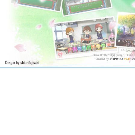
>>Tokim
Total 0.007733(s) query 1, Time 
Powered by
PHPWind
v7.0
Cer
Desgin by shiorifujisaki