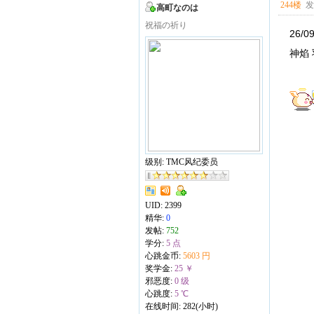
244楼
发表
高町なのは
祝福の祈り
26/0
神焰 
级别: TMC风纪委员
UID:
2399
精华:
0
发帖:
752
学分:
5 点
心跳金币:
5603 円
奖学金:
25 ￥
邪恶度:
0 级
心跳度:
5 ℃
在线时间: 282(小时)