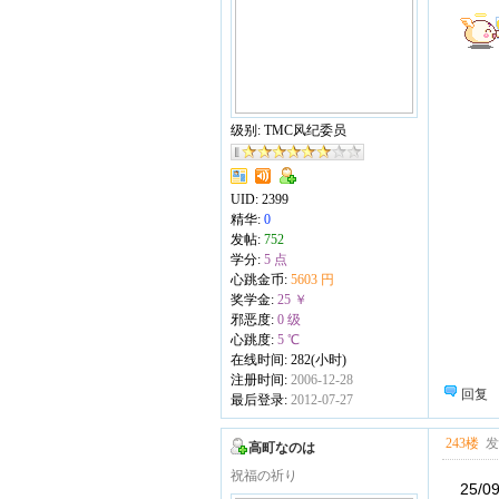
级别: TMC风纪委员
UID:
2399
精华:
0
发帖:
752
学分:
5 点
心跳金币:
5603 円
奖学金:
25 ￥
邪恶度:
0 级
心跳度:
5 ℃
在线时间: 282(小时)
注册时间:
2006-12-28
回复
最后登录:
2012-07-27
243楼
发表
高町なのは
祝福の祈り
25/0