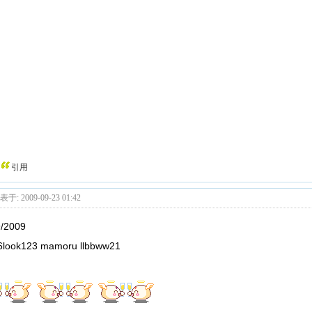
引用
于: 2009-09-23 01:42
9/2009
6look123 mamoru llbbww21