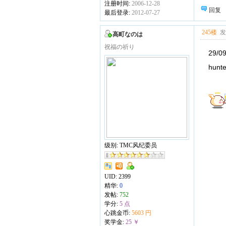
注册时间:
2006-12-28
回复
最后登录:
2012-07-27
245楼
发表
高町なのは
祝福の祈り
29/0
hunt
级别: TMC风纪委员
UID:
2399
精华:
0
发帖:
752
学分:
5 点
心跳金币:
5603 円
奖学金:
25 ￥