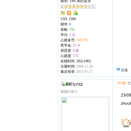
级别: TMC风纪委员
UID:
2399
精华:
0
发帖:
752
学分:
5 点
心跳金币:
5603 円
奖学金:
25 ￥
邪恶度:
0 级
心跳度:
5 ℃
在线时间: 282(小时)
注册时间:
2006-12-28
回复
最后登录:
2012-07-27
241楼
发表
高町なのは
祝福の祈り
23/0
zhou