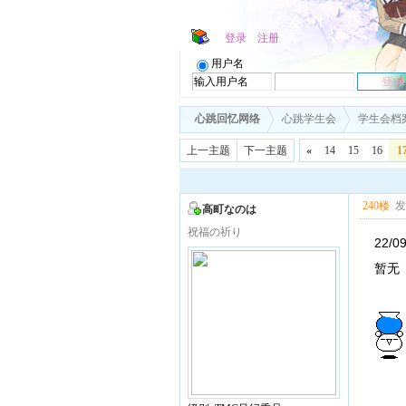
登录
注册
用户名
心跳回忆网络
心跳学生会
学生会档
上一主题
下一主题
«
14
15
16
1
240楼
发表
高町なのは
祝福の祈り
22/0
暂无