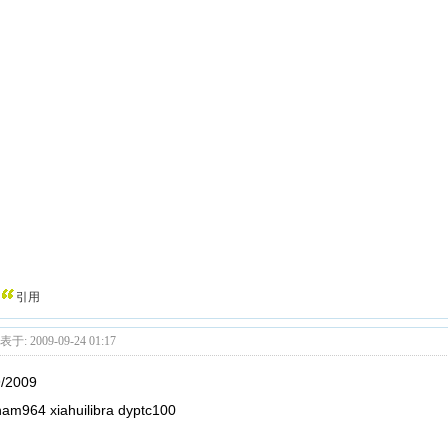
引用
于: 2009-09-24 01:17
9/2009
am964 xiahuilibra dyptc100