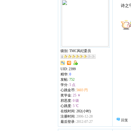
诗之守护
级别: TMC风纪委员
UID:
2399
精华:
0
发帖:
752
学分:
5 点
心跳金币:
5603 円
奖学金:
25 ￥
邪恶度:
0 级
心跳度:
5 ℃
在线时间: 282(小时)
注册时间:
2006-12-28
回复
最后登录:
2012-07-27