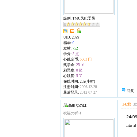
级别: TMC风纪委员
UID:
2399
精华:
0
发帖:
752
学分:
5 点
心跳金币:
5603 円
奖学金:
25 ￥
邪恶度:
0 级
心跳度:
5 ℃
在线时间: 282(小时)
注册时间:
2006-12-28
回复
最后登录:
2012-07-27
242楼
发表
高町なのは
祝福の祈り
24/0
abrah