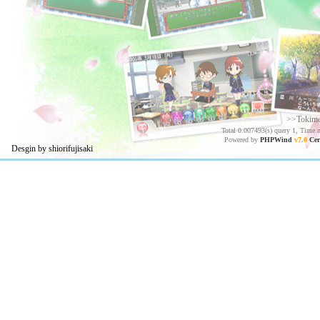
>>Tokim
Total 0.007493(s) query 1, Time 
Powered by
PHPWind
v7.0
Cer
Desgin by shiorifujisaki