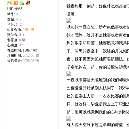
我夜练那一刻起，好像什么都改变
UID:
9965
温馨。
精华:
0
发帖:
805
学分:
1 点
以前我一直在想，沙希虽然喜欢看
心跳金币:
5294 円
我才感到，这并不是她喜欢看而看
奖学金:
8 ￥
邪恶度:
0 级
到的艰辛和痛苦，她都愿意和我共
心跳度:
3 ℃
在线时间: 150(小时)
了。漆黑的夜空中，皎洁的月光倾
注册时间:
2012-06-18
夜，我不再因为孤独而畏惧胆怯。
最后登录:
2026-03-09
坚定地钩在一起，你的笑脸告诉我
一直以来都是天差地别的我们却最
己也慢慢开始被别人认同了，我不
社的正选主力后，一次次比赛的胜
样。就这样，毕业后我走上了职业
起，但可以感觉到我们的心时刻都
有人说天空只不过是单调的蔚蓝，