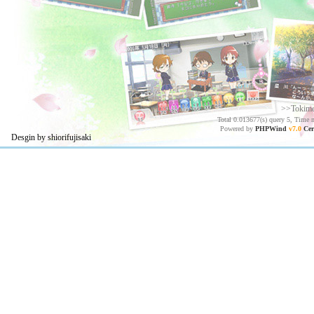
>>Tokim
Total 0.013677(s) query 5, Time 
Powered by
PHPWind
v7.0
Cer
Desgin by shiorifujisaki