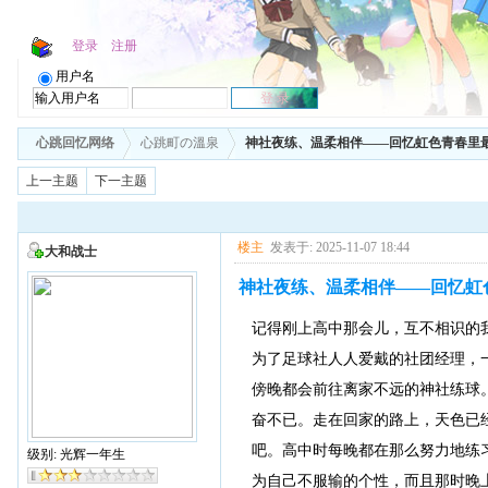
登录
注册
用户名
心跳回忆网络
心跳町の溫泉
神社夜练、温柔相伴——回忆虹色青春里
上一主题
下一主题
楼主
发表于: 2025-11-07 18:44
大和战士
神社夜练、温柔相伴——回忆虹
记得刚上高中那会儿，互不相识的
为了足球社人人爱戴的社团经理，
傍晚都会前往离家不远的神社练球
奋不已。走在回家的路上，天色已
吧。高中时每晚都在那么努力地练
级别: 光辉一年生
为自己不服输的个性，而且那时晚