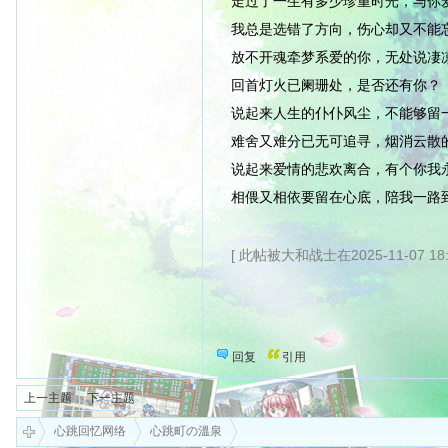
走过了一生有多少珍重时光，与你
我总是选错了方向，伤心却又不能
放不开魂牵梦系爱的你，无处说凄
回首灯火已阑珊处，是否还有你？
说起来人生的仆仆风尘，不能够留
难舍又难分已无可追寻，烟消云散
说起来爱情的悲欢离合，有个你我
相偎又相依要留在心底，陪我一路
[ 此帖被大和战士在2025-11-07 18
回复
引用
上一主题
下一主题
心跳回忆网络
心跳町の溫泉