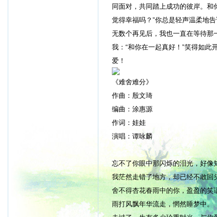
同面对，共同踏上成功的彼岸。和
觉得幸福吗？”你总是轻声温柔地告
无数个再见后，我也一直在等待那
我：“和你在一起真好！”笑得如
爱！
《难舍难分》
作曲：殷文琦
编曲：涂惠源
作词：娃娃
演唱：谭咏麟
忘不了你眼中那闪烁的泪光，好像
我茫然走错了地方，却已经不敢回
舍不得杏花春雨中的你，盈盈的笑
雨打风飘年华流走，惘然睡梦中。