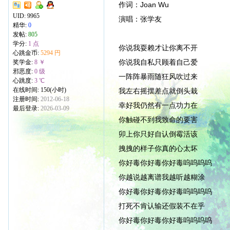
作词：Joan Wu
UID:
9965
演唱：张学友
精华:
0
发帖:
805
学分:
1 点
你说我耍赖才让你离不开
心跳金币:
5294 円
你说我自私只顾着自己爱
奖学金:
8 ￥
邪恶度:
0 级
一阵阵暴雨随狂风吹过来
心跳度:
3 ℃
在线时间: 150(小时)
我左右摇摆差点就倒头栽
注册时间:
2012-06-18
幸好我仍然有一点功力在
最后登录:
2026-03-09
你触碰不到我致命的要害
卯上你只好自认倒霉活该
拽拽的样子你真的心太坏
你好毒你好毒你好毒呜呜呜呜
你越说越离谱我越听越糊涂
你好毒你好毒你好毒呜呜呜呜
打死不肯认输还假装不在乎
你好毒你好毒你好毒呜呜呜呜