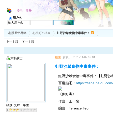
登录
注册
用户名
心跳回忆网络
心跳町の溫泉
虹野沙希食物中毒事件：
上一主题
下一主题
楼主
发表于: 2025-11-02 16:18
大和战士
虹野沙希食物中毒事件：
虹野沙希食物中毒事件：【虹野沙
百度贴吧：
https://tieba.baidu.co
《你好毒》
作曲：王一隆
级别: 光辉一年生
编曲：Terence Teo