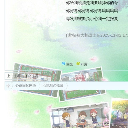
你给我说清楚我要啃掉你的骨
你好毒你好毒你好毒呜呜呜呜
每次都被欺负小心我一定报复
[ 此帖被大和战士在2025-11-02 17
回复
引用
上一主题
下一主题
心跳回忆网络
心跳町の溫泉