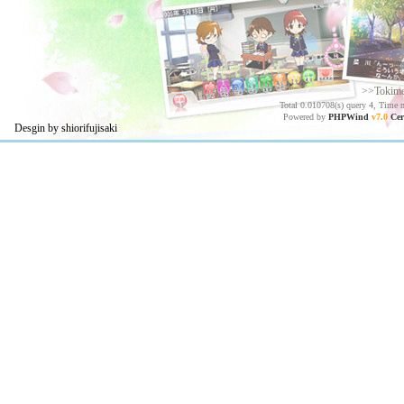
>>Tokim
Total 0.010708(s) query 4, Time 
Powered by
PHPWind
v7.0
Cer
Desgin by shiorifujisaki