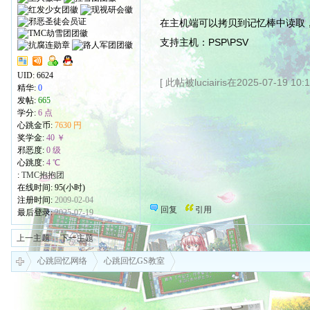
在主机端可以拷贝到记忆棒中读取，
支持主机：PSP\PSV
UID:
6624
[ 此帖被luciairis在2025-07-19 1
精华:
0
发帖:
665
学分:
6 点
心跳金币:
7630 円
奖学金:
40 ￥
邪恶度:
0 级
心跳度:
4 ℃
:
TMC抱抱团
在线时间: 95(小时)
注册时间:
2009-02-04
回复
引用
最后登录:
2025-07-19
上一主题
下一主题
心跳回忆网络
心跳回忆GS教室