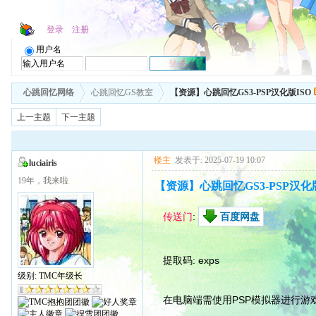
登录
注册
用户名
心跳回忆网络
心跳回忆GS教室
【资源】心跳回忆GS3-PSP汉化版ISO
上一主题
下一主题
楼主
发表于: 2025-07-19 10:07
luciairis
19年，我来啦
【资源】心跳回忆GS3-PSP汉化版
传送门
:
百度网盘
提取码: exps
级别: TMC年级长
在电脑端需使用PSP模拟器进行游