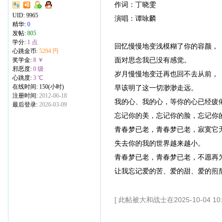
作词：丁晓雯
UID:
9965
演唱：谭咏麟
精华:
0
发帖:
805
学分:
1 点
回忆慢慢地变浅模糊了你的容颜，
心跳金币:
5294 円
面对思念我已没有感觉。
奖学金:
8 ￥
邪恶度:
0 级
岁月慢慢地变迁再也回不去从前，
心跳度:
3 ℃
在线时间: 150(小时)
早该明了这一切渺渺走远。
注册时间:
2012-06-18
我的心、我的心，等你的心已经疲
最后登录:
2026-03-09
忘记你的美，忘记你的脸，忘记你
青春梦已老，青春梦已老，寂寞它
失去你的我的世界越来越小。
青春梦已老，青春梦已老，不愿再
让我忘记爱的苦、爱的甜、爱的煎
[ 此帖被大和战士在2025-10-04 10