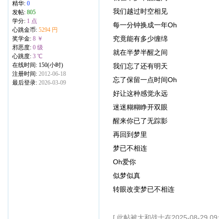
精华:
0
我们越过时空相见
发帖:
805
学分:
1 点
每一分钟换成一年Oh
心跳金币:
5294 円
究竟能有多少缠绵
奖学金:
8 ￥
邪恶度:
0 级
就在半梦半醒之间
心跳度:
3 ℃
在线时间: 150(小时)
我们忘了还有明天
注册时间:
2012-06-18
忘了保留一点时间Oh
最后登录:
2026-03-09
好让这种感觉永远
迷迷糊糊睁开双眼
醒来你已了无踪影
再回到梦里
梦已不相连
Oh爱你
似梦似真
转眼改变梦已不相连
[ 此帖被大和战士在2025-08-29 09