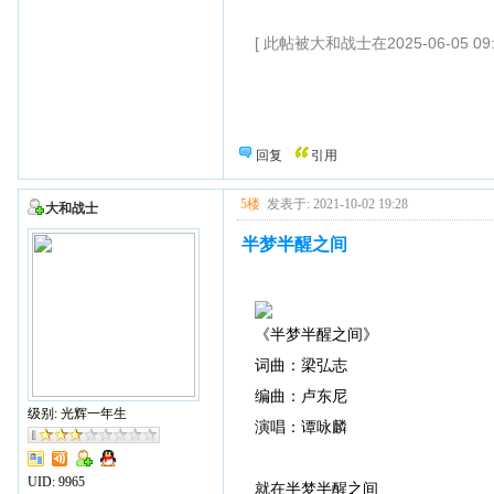
[ 此帖被大和战士在2025-06-05 09
回复
引用
5楼
发表于: 2021-10-02 19:28
大和战士
半梦半醒之间
《半梦半醒之间》
词曲：梁弘志
编曲：卢东尼
级别: 光辉一年生
演唱：谭咏麟
UID:
9965
就在半梦半醒之间