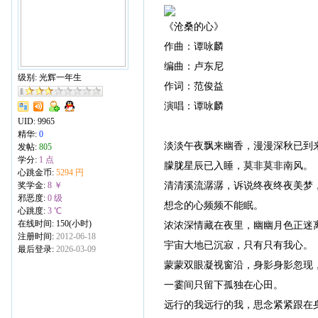
《沧桑的心》
作曲：谭咏麟
编曲：卢东尼
级别: 光辉一年生
作词：范俊益
演唱：谭咏麟
UID:
9965
精华:
0
淡淡午夜飘来幽香，漫漫深秋已到
发帖:
805
学分:
1 点
朦胧星辰已入睡，莫非莫非南风。
心跳金币:
5294 円
清清溪流潺潺，诉说终夜终夜美梦
奖学金:
8 ￥
邪恶度:
0 级
想念的心频频不能眠。
心跳度:
3 ℃
在线时间: 150(小时)
浓浓深情藏在夜里，幽幽月色正迷
注册时间:
2012-06-18
宇宙大地已沉寂，只有只有我心。
最后登录:
2026-03-09
蒙蒙双眼凝视窗沿，身影身影忽现
一霎间只留下孤独在心田。
远行的我远行的我，思念紧紧跟在