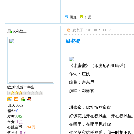
回复
引用
1楼
发表于: 2015-10-21 11:12
大和战士
甜蜜蜜
《甜蜜蜜》（印度尼西亚民谣）
作词：庄奴
编曲：卢东尼
级别: 光辉一年生
演唱：邓丽君
UID:
9965
甜蜜蜜，你笑得甜蜜蜜，
精华:
0
好像花儿开在春风里，开在春风里
发帖:
805
学分:
1 点
在哪里，在哪里见过你，
心跳金币:
5294 円
你的笑容这样熟悉，我一时想不起
奖学金:
8 ￥