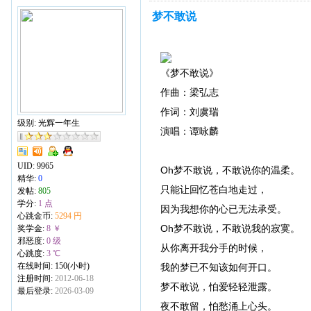
梦不敢说
《梦不敢说》
作曲：梁弘志
作词：刘虞瑞
级别: 光辉一年生
演唱：谭咏麟
UID:
9965
Oh梦不敢说，不敢说你的温柔。
精华:
0
只能让回忆苍白地走过，
发帖:
805
学分:
1 点
因为我想你的心已无法承受。
心跳金币:
5294 円
Oh梦不敢说，不敢说我的寂寞。
奖学金:
8 ￥
邪恶度:
0 级
从你离开我分手的时候，
心跳度:
3 ℃
在线时间: 150(小时)
我的梦已不知该如何开口。
注册时间:
2012-06-18
梦不敢说，怕爱轻轻泄露。
最后登录:
2026-03-09
夜不敢留，怕愁涌上心头。