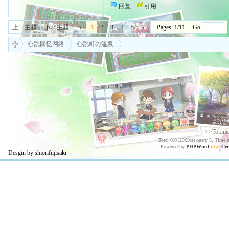
回复
引用
上一主题
下一主题
«
1
2
3
4
5
»
Pages: 1/11 Go
心跳回忆网络
心跳町の溫泉
>>Tokim
Total 0.012969(s) query 5, Time 
Powered by
PHPWind
v7.0
Cer
Desgin by shiorifujisaki