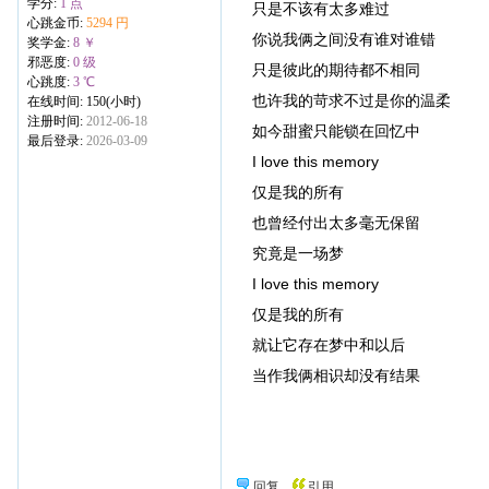
学分:
1 点
只是不该有太多难过
心跳金币:
5294 円
你说我俩之间没有谁对谁错
奖学金:
8 ￥
邪恶度:
0 级
只是彼此的期待都不相同
心跳度:
3 ℃
也许我的苛求不过是你的温柔
在线时间: 150(小时)
注册时间:
2012-06-18
如今甜蜜只能锁在回忆中
最后登录:
2026-03-09
I love this memory
仅是我的所有
也曾经付出太多毫无保留
究竟是一场梦
I love this memory
仅是我的所有
就让它存在梦中和以后
当作我俩相识却没有结果
回复
引用