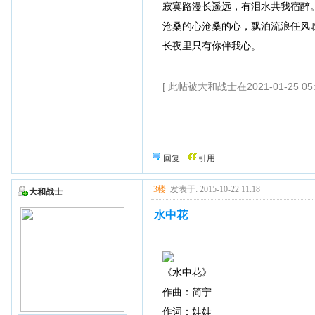
寂寞路漫长遥远，有泪水共我宿醉
沧桑的心沧桑的心，飘泊流浪任风
长夜里只有你伴我心。
[ 此帖被大和战士在2021-01-25 05
回复
引用
3楼
发表于: 2015-10-22 11:18
大和战士
水中花
《水中花》
作曲：简宁
作词：娃娃