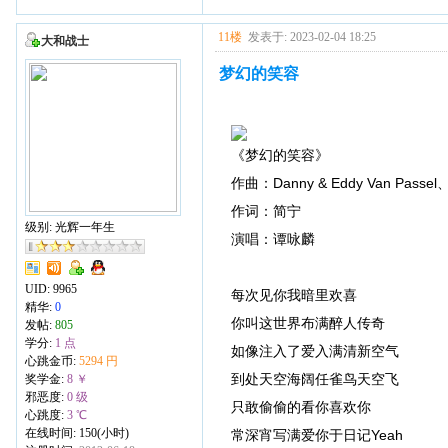
11楼
发表于: 2023-02-04 18:25
大和战士
梦幻的笑容
《梦幻的笑容》
作曲：Danny & Eddy Van Passel
作词：简宁
级别: 光辉一年生
演唱：谭咏麟
UID:
9965
每次见你我暗里欢喜
精华:
0
你叫这世界布满醉人传奇
发帖:
805
学分:
1 点
如像注入了爱入满清新空气
心跳金币:
5294 円
到处天空海阔任雀鸟天空飞
奖学金:
8 ￥
邪恶度:
0 级
只敢偷偷的看你喜欢你
心跳度:
3 ℃
在线时间: 150(小时)
常深宵写满爱你于日记Yeah