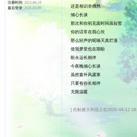
注册时间:
2012-06-18
还是相识非偶然
最后登录:
2026-03-09
倾心长谈
那次和你初见面时间虽短暂
你的话常在我心坎
那么轻声的呢喃天真烂漫
使我梦里也在期盼
盼永远长相伴
今夜晚倾心长谈
虽然窗外风露寒
只要有你长相伴
无限温暖
[ 此帖被大和战士在2025-04-12 18