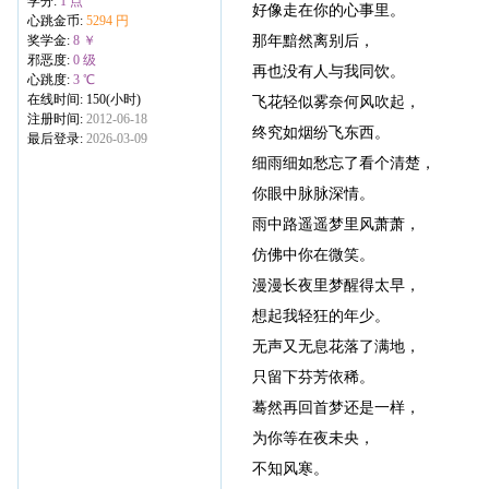
学分:
1 点
好像走在你的心事里。
心跳金币:
5294 円
那年黯然离别后，
奖学金:
8 ￥
邪恶度:
0 级
再也没有人与我同饮。
心跳度:
3 ℃
在线时间: 150(小时)
飞花轻似雾奈何风吹起，
注册时间:
2012-06-18
终究如烟纷飞东西。
最后登录:
2026-03-09
细雨细如愁忘了看个清楚，
你眼中脉脉深情。
雨中路遥遥梦里风萧萧，
仿佛中你在微笑。
漫漫长夜里梦醒得太早，
想起我轻狂的年少。
无声又无息花落了满地，
只留下芬芳依稀。
蓦然再回首梦还是一样，
为你等在夜未央，
不知风寒。