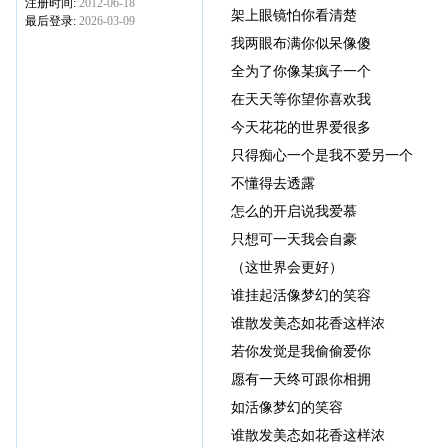
注册时间:
2012-06-18
架上眼镜怕你看清楚
最后登录:
2026-03-09
我两眼布满你似呆像傻
全为了你像某疯子一个
在天天等你望你喜欢我
今天花花的世界爱很多
只得痴心一个是我不爱另一个
不懂得去透露
怎么的开启说我爱慕
只想可一天我会自豪
（这世界会更好）
谁挂起活像梦幻的笑容
谁散发美态如花香这样浓
若你发觉是我偷偷爱你
愿有一天终可跟你相拥
如活像梦幻的笑容
谁散发美态如花香这样浓