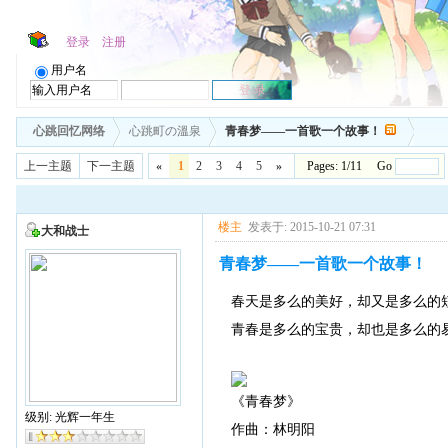
登录
注册
用户名
心跳回忆网络
心跳町の溫泉
青春梦——一首歌一个故事！
上一主题
下一主题
«
1
2
3
4
5
»
Pages: 1/11 Go
楼主
发表于: 2015-10-21 07:31
大和战士
青春梦——一首歌一个故事！
春天是多么的美好，却又是多么的
青春是多么的宝贵，却也是多么的
《青春梦》
级别: 光辉一年生
作曲：林明阳