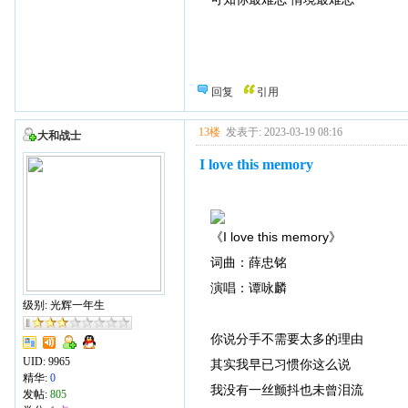
回复
引用
13楼
发表于: 2023-03-19 08:16
大和战士
I love this memory
《I love this memory》
词曲：薛忠铭
演唱：谭咏麟
级别: 光辉一年生
你说分手不需要太多的理由
UID:
9965
其实我早已习惯你这么说
精华:
0
我没有一丝颤抖也未曾泪流
发帖:
805