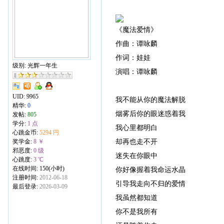
《魔法爱情》
作曲：谭咏麟
作词：娃娃
级别: 光辉一年生
演唱：谭咏麟
UID:
9965
我不能从你的魔法解脱
精华:
0
烟雾后你的眼迷惑着我
发帖:
805
学分:
1 点
我心里都明白
心跳金币:
5294 円
却再也走不开
奖学金:
8 ￥
邪恶度:
0 级
迷失在你眼中
心跳度:
3 ℃
在线时间: 150(小时)
你好像握着我命运水晶
注册时间:
2012-06-18
引导我走向不归的爱情
最后登录:
2026-03-09
我虽然都知道
你不是我所有