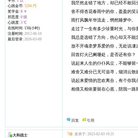
学分:
1 点
我茫然走错了地方，却已经不敢回
心跳金币:
5294 円
舍不得杏花春雨中的你，盈盈的笑
奖学金:
8 ￥
邪恶度:
0 级
雨打风飘年华流走，惘然睡梦中。
心跳度:
3 ℃
在线时间: 150(小时)
走过了一生有多少珍重时光，与你
注册时间:
2012-06-18
我总是选错了方向，伤心却又不能
最后登录:
2026-03-09
放不开魂牵梦系爱的你，无处说凄
回首灯火已阑珊处，是否还有你？
说起来人生的仆仆风尘，不能够留
难舍又难分已无可追寻，烟消云散
说起来爱情的悲欢离合，有个你我
相偎又相依要留在心底，陪我一路
回复
引用
7楼
发表于: 2023-02-03 19:21
大和战士