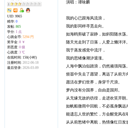
演唱：谭咏麟
UID:
9965
我的心已跟海风流浪，
精华:
0
我的影同样寻觅去向。
发帖:
805
学分:
1 点
如海鸥剪破了寂静，如斜阳随水荡
心跳金币:
5294 円
随天光走到了日落，人爱上懒洋洋
奖学金:
8 ￥
邪恶度:
0 级
我于蒸发感觉中流汗，
心跳度:
3 ℃
在线时间: 150(小时)
我的思绪像潮汐退涨。
注册时间:
2012-06-18
人海中飘泊似踏浪，仍然顽强闯荡
最后登录:
2026-03-09
烦嚣中失去了愿望，离远了从前方
愿活在梦幻世界，身穿千尺浪。
梦内没有分国界，自由是国邦。
从无缘无故的彷徨，走进欢笑开朗
如帆船微雨中回航，不必孤身飘远
能遗忘人世的繁忙，方会醒觉风在
从从前愁绪中离航，热情像红日发