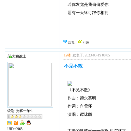
若你发觉是我偷偷爱你
愿有一天终可跟你相拥
回复
引用
12楼
发表于: 2023-03-19 08:05
大和战士
不见不散
《不见不散》
作曲：德永英明
作词：向雪怀
级别: 光辉一年生
演唱：谭咏麟
UID:
9965
古老的建筑已一一迁拆 戏院林立