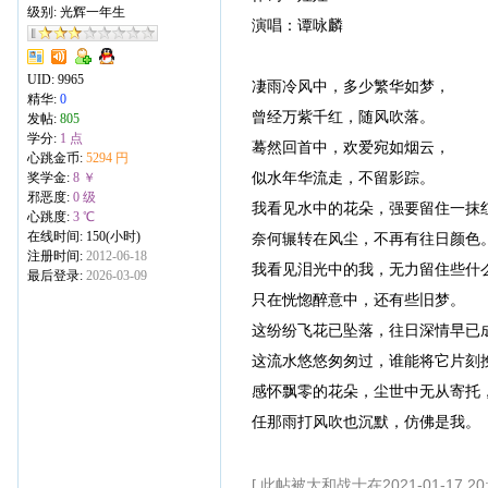
级别: 光辉一年生
演唱：谭咏麟
UID:
9965
凄雨冷风中，多少繁华如梦，
精华:
0
曾经万紫千红，随风吹落。
发帖:
805
学分:
1 点
蓦然回首中，欢爱宛如烟云，
心跳金币:
5294 円
似水年华流走，不留影踪。
奖学金:
8 ￥
邪恶度:
0 级
我看见水中的花朵，强要留住一抹
心跳度:
3 ℃
在线时间: 150(小时)
奈何辗转在风尘，不再有往日颜色
注册时间:
2012-06-18
我看见泪光中的我，无力留住些什
最后登录:
2026-03-09
只在恍惚醉意中，还有些旧梦。
这纷纷飞花已坠落，往日深情早已
这流水悠悠匆匆过，谁能将它片刻
感怀飘零的花朵，尘世中无从寄托
任那雨打风吹也沉默，仿佛是我。
[ 此帖被大和战士在2021-01-17 20