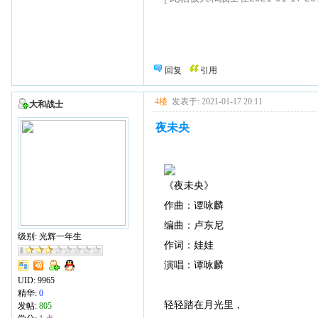
回复
引用
4楼
发表于: 2021-01-17 20:11
大和战士
夜未央
《夜未央》
作曲：谭咏麟
编曲：卢东尼
级别: 光辉一年生
作词：娃娃
演唱：谭咏麟
UID:
9965
精华:
0
轻轻踏在月光里，
发帖:
805