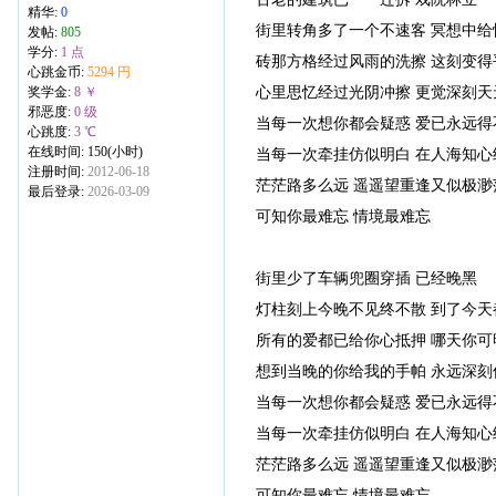
精华:
0
街里转角多了一个不速客 冥想中给
发帖:
805
学分:
1 点
砖那方格经过风雨的洗擦 这刻变得
心跳金币:
5294 円
心里思忆经过光阴冲擦 更觉深刻天
奖学金:
8 ￥
邪恶度:
0 级
当每一次想你都会疑惑 爱已永远得
心跳度:
3 ℃
在线时间: 150(小时)
当每一次牵挂仿似明白 在人海知心
注册时间:
2012-06-18
茫茫路多么远 遥遥望重逢又似极渺
最后登录:
2026-03-09
可知你最难忘 情境最难忘
街里少了车辆兜圈穿插 已经晚黑
灯柱刻上今晚不见终不散 到了今天
所有的爱都已给你心抵押 哪天你可
想到当晚的你给我的手帕 永远深刻
当每一次想你都会疑惑 爱已永远得
当每一次牵挂仿似明白 在人海知心
茫茫路多么远 遥遥望重逢又似极渺
可知你最难忘 情境最难忘