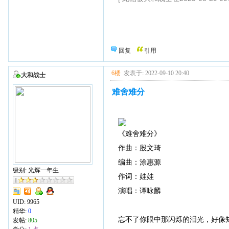
回复
引用
6楼
发表于: 2022-09-10 20:40
大和战士
难舍难分
《难舍难分》
作曲：殷文琦
编曲：涂惠源
级别: 光辉一年生
作词：娃娃
演唱：谭咏麟
UID:
9965
精华:
0
忘不了你眼中那闪烁的泪光，好像
发帖:
805