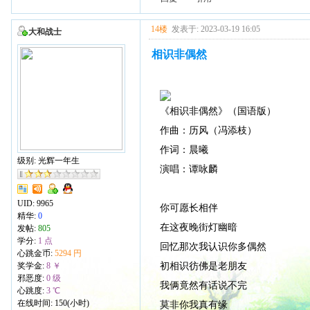
14楼
发表于: 2023-03-19 16:05
大和战士
相识非偶然
《相识非偶然》（国语版）
作曲：历风（冯添枝）
作词：晨曦
级别: 光辉一年生
演唱：谭咏麟
UID:
9965
你可愿长相伴
精华:
0
在这夜晚街灯幽暗
发帖:
805
学分:
1 点
回忆那次我认识你多偶然
心跳金币:
5294 円
初相识彷佛是老朋友
奖学金:
8 ￥
邪恶度:
0 级
我俩竟然有话说不完
心跳度:
3 ℃
在线时间: 150(小时)
莫非你我真有缘