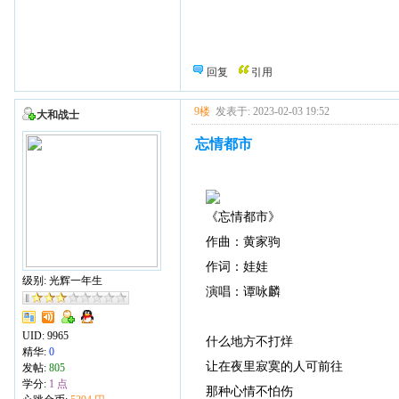
回复
引用
9楼
发表于: 2023-02-03 19:52
大和战士
忘情都市
《忘情都市》
作曲：黄家驹
作词：娃娃
级别: 光辉一年生
演唱：谭咏麟
UID:
9965
什么地方不打烊
精华:
0
让在夜里寂寞的人可前往
发帖:
805
学分:
1 点
那种心情不怕伤