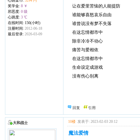
心跳金币:
5294 円
让在爱里苦恼的人能提防
奖学金:
8 ￥
邪恶度:
0 级
谁能够喜怒哀乐自由
心跳度:
3 ℃
在线时间: 150(小时)
谁曾说没有梦不失落
注册时间:
2012-06-18
在这忘情都市中
最后登录:
2026-03-09
除非冷冷不动心
痛苦与爱相依
在这忘情都市中
生命设定成游戏
没有伤心别离
回复
引用
10楼
发表于: 2023-02-03 20:12
大和战士
魔法爱情