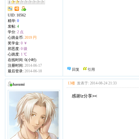
UID:
10562
精华:
0
发帖:
4
学分:
2 点
心跳金币:
2019 円
奖学金:
0 ￥
邪恶度:
0 级
心跳度:
1 ℃
在线时间: 0(小时)
注册时间:
2014-06-17
回复
引用
最后登录:
2014-06-18
13楼
发表于: 2014-08-24 21:33
hasumi
感谢lz分享><