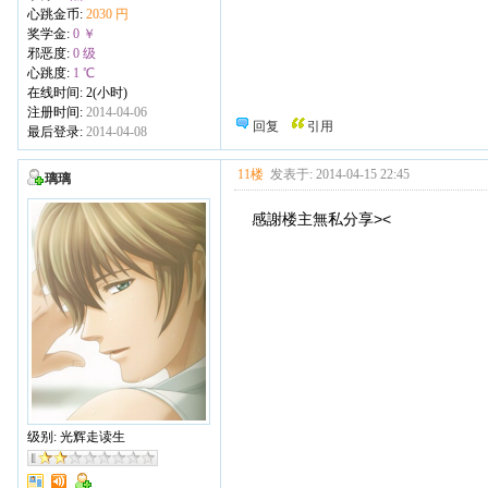
心跳金币:
2030 円
奖学金:
0 ￥
邪恶度:
0 级
心跳度:
1 ℃
在线时间: 2(小时)
注册时间:
2014-04-06
回复
引用
最后登录:
2014-04-08
11楼
发表于: 2014-04-15 22:45
璃璃
感謝楼主無私分享><
级别: 光辉走读生