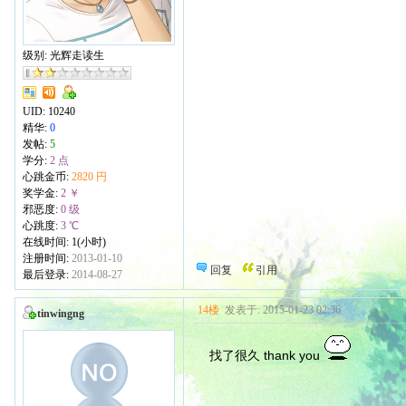
级别: 光辉走读生
UID:
10240
精华:
0
发帖:
5
学分:
2 点
心跳金币:
2820 円
奖学金:
2 ￥
邪恶度:
0 级
心跳度:
3 ℃
在线时间: 1(小时)
注册时间:
2013-01-10
回复
引用
最后登录:
2014-08-27
14楼
发表于: 2015-01-23 02:36
tinwingng
找了很久 thank you