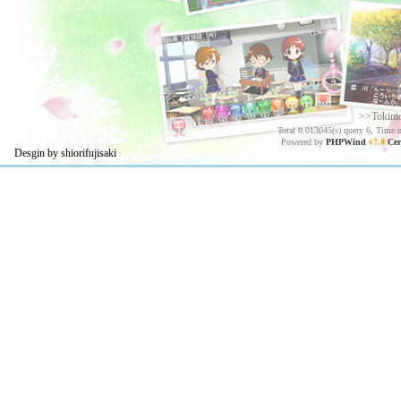
>>Tokim
Total 0.013045(s) query 6, Time 
Powered by
PHPWind
v7.0
Cer
Desgin by shiorifujisaki