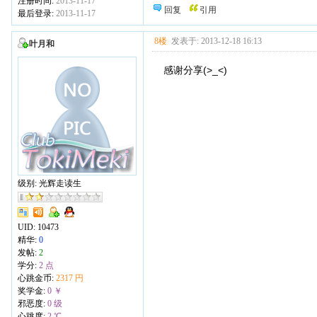
注册时间:
2013-11-17
回复
引用
最后登录:
2013-11-17
8楼
发表于: 2013-12-18 16:13
叶月和
感谢分享(>_<)
级别: 光辉走读生
UID:
10473
精华:
0
发帖:
2
学分:
2 点
心跳金币:
2317 円
奖学金:
0 ￥
邪恶度:
0 级
心跳度:
2 ℃