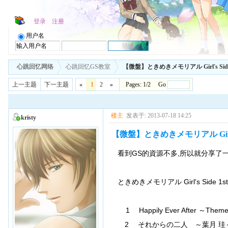
登录
注册
用户名
心跳回忆网络
心跳回忆GS教室
【微盤】ときめきメモリアル Girl's Side 1s
上一主题
下一主题
«
1
2
»
Pages: 1/2 Go
楼主
发表于: 2013-07-18 14:25
kristy
【微盤】ときめきメモリアル Girl's Si
看到GS的資源不多,所以就分享了一
ときめきメモリアル Girl's Side 1st
1 Happily Ever After ～Theme 
2 それからの二人 ～葉月 珪