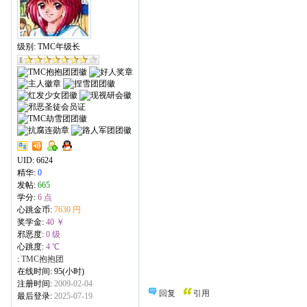
级别: TMC年级长
UID:
6624
精华:
0
发帖:
665
学分:
6 点
心跳金币:
7630 円
奖学金:
40 ￥
邪恶度:
0 级
心跳度:
4 ℃
:
TMC抱抱团
在线时间: 95(小时)
注册时间:
2009-02-04
回复
引用
最后登录:
2025-07-19