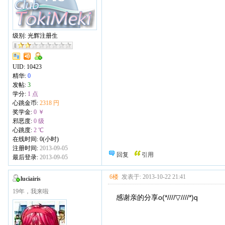
级别: 光辉注册生
UID:
10423
精华:
0
发帖:
3
学分:
1 点
心跳金币:
2318 円
奖学金:
0 ￥
邪恶度:
0 级
心跳度:
2 ℃
在线时间: 0(小时)
注册时间:
2013-09-05
回复
引用
最后登录:
2013-09-05
6楼
发表于: 2013-10-22 21:41
luciairis
19年，我来啦
感谢亲的分享o(*////▽////*)q