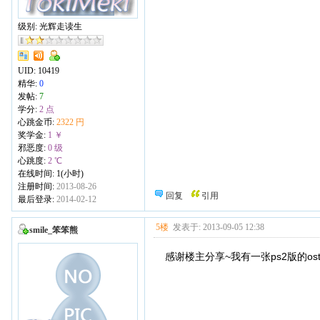
级别: 光辉走读生
UID:
10419
精华:
0
发帖:
7
学分:
2 点
心跳金币:
2322 円
奖学金:
1 ￥
邪恶度:
0 级
心跳度:
2 ℃
在线时间: 1(小时)
注册时间:
2013-08-26
回复
引用
最后登录:
2014-02-12
5楼
发表于: 2013-09-05 12:38
smile_笨笨熊
感谢楼主分享~我有一张ps2版的os