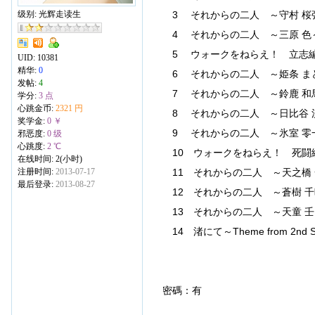
级别: 光辉走读生
3 それからの二人 ～守村 桜
4 それからの二人 ～三原 色
5 ウォークをねらえ！ 立志
UID:
10381
精华:
0
6 それからの二人 ～姫条 ま
发帖:
4
7 それからの二人 ～鈴鹿 和
学分:
3 点
心跳金币:
2321 円
8 それからの二人 ～日比谷 
奖学金:
0 ￥
9 それからの二人 ～氷室 零
邪恶度:
0 级
心跳度:
2 ℃
10 ウォークをねらえ！ 死闘
在线时间: 2(小时)
注册时间:
2013-07-17
11 それからの二人 ～天之橋
最后登录:
2013-08-27
12 それからの二人 ～蒼樹 千
13 それからの二人 ～天童 壬
14 渚にて～Theme from 2nd S
密碼：有