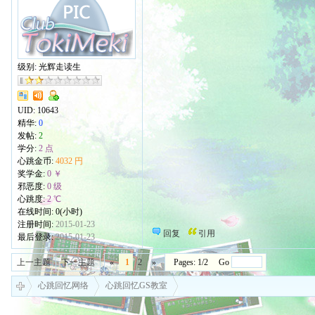
级别: 光辉走读生
UID:
10643
精华:
0
发帖:
2
学分:
2 点
心跳金币:
4032 円
奖学金:
0 ￥
邪恶度:
0 级
心跳度:
2 ℃
在线时间: 0(小时)
注册时间:
2015-01-23
回复
引用
最后登录:
2015-01-23
上一主题
下一主题
«
1
2
»
Pages: 1/2 Go
心跳回忆网络
心跳回忆GS教室