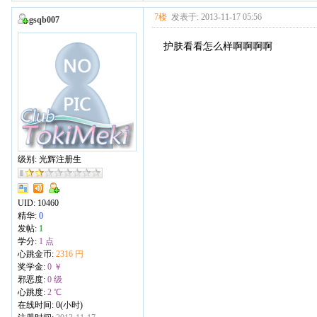
7楼
发表于: 2013-11-17 05:56
gsqb007
护肤看看怎么样啊啊啊啊
级别: 光辉注册生
UID:
10460
精华:
0
发帖:
1
学分:
1 点
心跳金币:
2316 円
奖学金:
0 ￥
邪恶度:
0 级
心跳度:
2 ℃
在线时间: 0(小时)