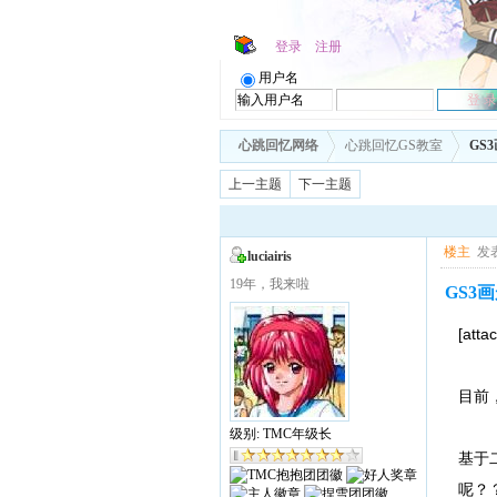
登录
注册
用户名
心跳回忆网络
心跳回忆GS教室
GS
上一主题
下一主题
楼主
发表
luciairis
19年，我来啦
GS3
[atta
目前
级别: TMC年级长
基于
呢？