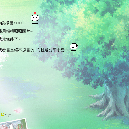
lu的掃圖XDDD
能用相機照照圖片~
我就無能了~
我看書是絕不撐書的~而且還要帶手套...
引用