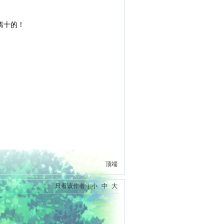
离十的！
顶端
只看该作者
|
小
中
大