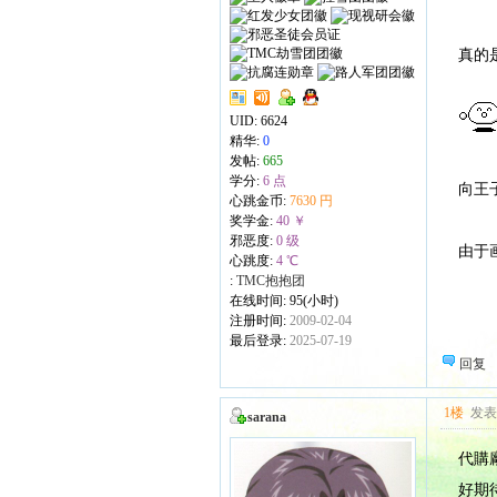
真的
UID:
6624
精华:
0
发帖:
665
学分:
6 点
向王
心跳金币:
7630 円
奖学金:
40 ￥
邪恶度:
0 级
由于
心跳度:
4 ℃
:
TMC抱抱团
在线时间: 95(小时)
注册时间:
2009-02-04
最后登录:
2025-07-19
回复
1楼
发表于
sarana
代購
好期