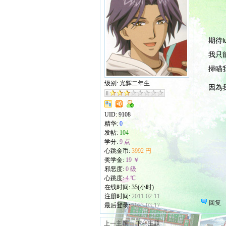
期待
我只
掃瞄
级别: 光辉二年生
因為
UID:
9108
精华:
0
发帖:
104
学分:
9 点
心跳金币:
3992 円
奖学金:
19 ￥
邪恶度:
0 级
心跳度:
4 ℃
在线时间: 35(小时)
注册时间:
2011-02-11
回复
最后登录:
2023-03-17
上一主题
下一主题