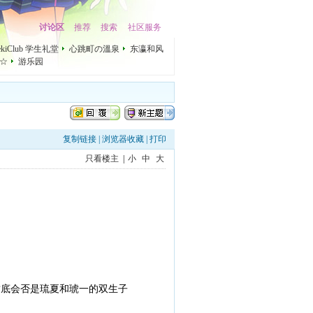
讨论区
推荐
搜索
社区服务
mekiClub 学生礼堂
心跳町の溫泉
东瀛和风
☆
游乐园
复制链接
|
浏览器收藏
|
打印
只看楼主
|
小
中
大
封底会否是琉夏和琥一的双生子