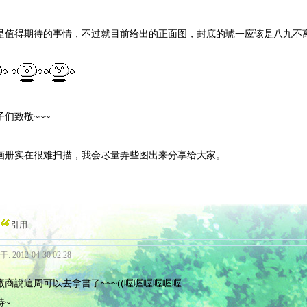
是值得期待的事情，不过就目前给出的正面图，封底的琥一应该是八九不
子们致敬~~~
画册实在很难扫描，我会尽量弄些图出来分享给大家。
引用
: 2012-04-30 02:28
廠商說這周可以去拿書了~~~((喔喔喔喔喔喔
待~