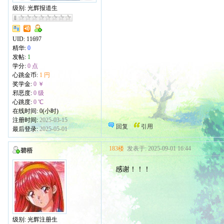
级别: 光辉报道生
UID:
11697
精华:
0
发帖:
1
学分:
0 点
心跳金币:
1 円
奖学金:
0 ￥
邪恶度:
0 级
心跳度:
0 ℃
在线时间: 0(小时)
注册时间:
2025-03-15
回复
引用
最后登录:
2025-05-01
183楼
发表于: 2025-09-01 16:44
碧梧
感谢！！！
级别: 光辉注册生