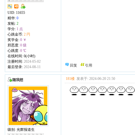
UID:
11655
精华:
0
发帖:
2
学分:
1 点
心跳金币:
2 円
奖学金:
0 ￥
邪恶度:
0 级
心跳度:
0 ℃
在线时间: 0(小时)
注册时间:
2024-05-02
回复
引用
最后登录:
2024-08-11
181楼
发表于: 2024-06-20 21:50
随我想
级别: 光辉报道生