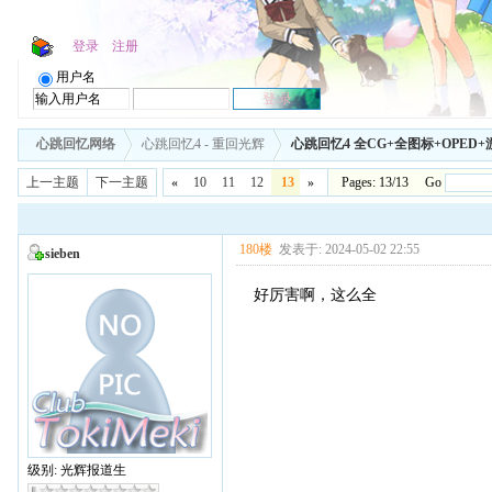
登录
注册
用户名
心跳回忆网络
心跳回忆4 - 重回光辉
心跳回忆4 全CG+全图标+OPED+
上一主题
下一主题
«
10
11
12
13
»
Pages: 13/13 Go
180楼
发表于: 2024-05-02 22:55
sieben
好厉害啊，这么全
级别: 光辉报道生