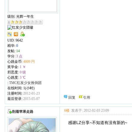
级别: 光辉一年生
UID:
9642
精华:
0
发帖:
14
学分:
3 点
心跳金币:
4009 円
奖学金:
1 ￥
邪恶度:
0 级
心跳度:
3 ℃
:
TMC红发少女推倒团
在线时间: 1(小时)
注册时间:
2012-01-23
回复
引用
最后登录:
2015-05-07
6楼
发表于: 2012-02-03 23:09
削着苹果走路
感谢LZ分享~不知道有没有新的~