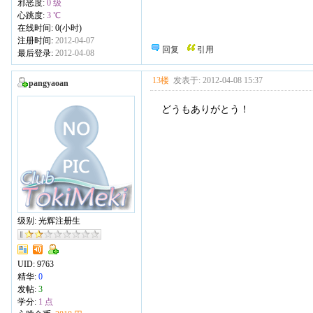
邪恶度:
0 级
心跳度:
3 ℃
在线时间: 0(小时)
注册时间:
2012-04-07
回复
引用
最后登录:
2012-04-08
13楼
发表于: 2012-04-08 15:37
pangyaoan
どうもありがとう！
级别: 光辉注册生
UID:
9763
精华:
0
发帖:
3
学分:
1 点