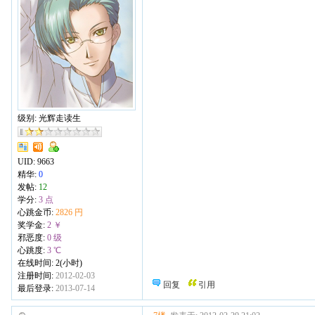
级别: 光辉走读生
UID:
9663
精华:
0
发帖:
12
学分:
3 点
心跳金币:
2826 円
奖学金:
2 ￥
邪恶度:
0 级
心跳度:
3 ℃
在线时间: 2(小时)
注册时间:
2012-02-03
回复
引用
最后登录:
2013-07-14