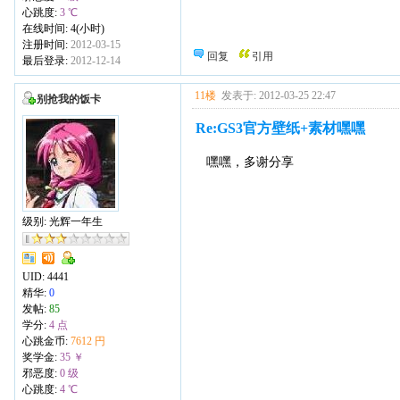
心跳度:
3 ℃
在线时间: 4(小时)
注册时间:
2012-03-15
回复
引用
最后登录:
2012-12-14
11楼
发表于: 2012-03-25 22:47
别抢我的饭卡
Re:GS3官方壁纸+素材嘿嘿
嘿嘿，多谢分享
级别: 光辉一年生
UID:
4441
精华:
0
发帖:
85
学分:
4 点
心跳金币:
7612 円
奖学金:
35 ￥
邪恶度:
0 级
心跳度:
4 ℃