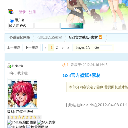
登录
注册
用户名
心跳回忆网络
心跳回忆GS教室
GS3官方壁纸+素材
上一主题
下一主题
«
1
2
3
»
Pages: 1/3 Go
楼主
发表于: 2012-01-16 16:15
luciairis
19年，我来啦
GS3官方壁纸+素材
本部分内容设定了隐藏,需要回复后才
[ 此帖被luciairis在2012-04-08 0
级别: TMC年级长