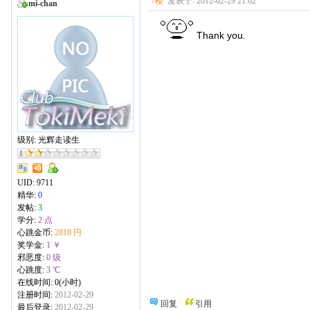
7楼
发表于: 2012-02-29 21:02
mi-chan
Thank you.
级别: 光辉走读生
UID:
9711
精华:
0
发帖:
3
学分:
2 点
心跳金币:
2818 円
奖学金:
1 ￥
邪恶度:
0 级
心跳度:
3 ℃
在线时间: 0(小时)
注册时间:
2012-02-29
回复
引用
最后登录:
2012-02-29