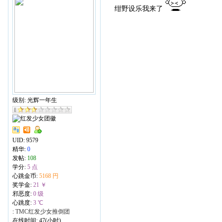
绀野设乐我来了
级别: 光辉一年生
UID:
9579
精华:
0
发帖:
108
学分:
5 点
心跳金币:
5168 円
奖学金:
21 ￥
邪恶度:
0 级
心跳度:
3 ℃
:
TMC红发少女推倒团
在线时间: 47(小时)