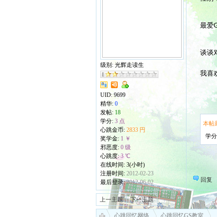
最爱
谈谈
级别: 光辉走读生
我喜
UID:
9699
精华:
0
发帖:
18
学分:
3 点
本帖
心跳金币:
2833 円
学分
奖学金:
1 ￥
邪恶度:
0 级
心跳度:
3 ℃
在线时间: 3(小时)
注册时间:
2012-02-23
回复
最后登录:
2012-06-02
上一主题
下一主题
心跳回忆网络
心跳回忆GS教室