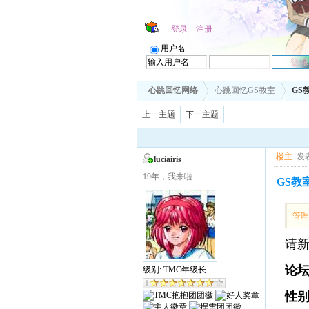
登录
注册
用户名
心跳回忆网络
心跳回忆GS教室
GS
上一主题
下一主题
楼主
发表
luciairis
19年，我来啦
GS教
管
请新
论坛
级别: TMC年级长
性