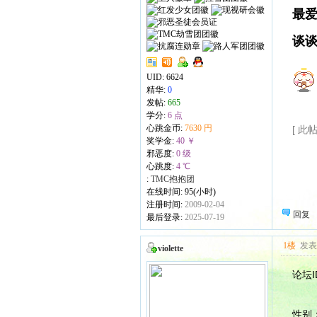
最爱
谈谈
UID:
6624
精华:
0
发帖:
665
学分:
6 点
心跳金币:
7630 円
[ 此帖
奖学金:
40 ￥
邪恶度:
0 级
心跳度:
4 ℃
:
TMC抱抱团
在线时间: 95(小时)
注册时间:
2009-02-04
回复
最后登录:
2025-07-19
1楼
发表于
violette
论坛ID
性别