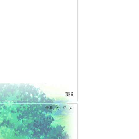
顶端
全看
|
小
中
大