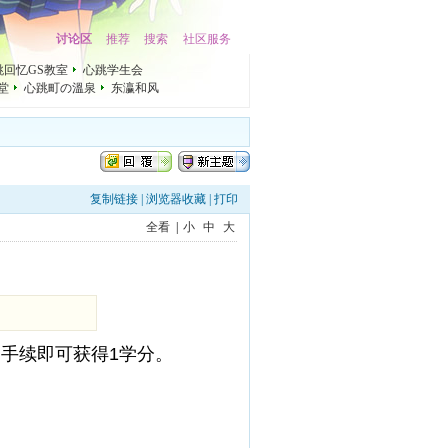
讨论区
推荐
搜索
社区服务
跳回忆GS教室
心跳学生会
礼堂
心跳町の溫泉
东瀛和风
复制链接
|
浏览器收藏
|
打印
全看
|
小
中
大
道手续即可获得1学分。