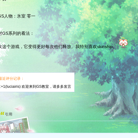
GS人物：氷室 零一
对GS系列的看法：
欢这个游戏，它变得更好每次他们释放。我特别喜欢skinship。
最近评分记录：
:+1(luciairis) 欢迎来到GS教室，请多多发言
引用