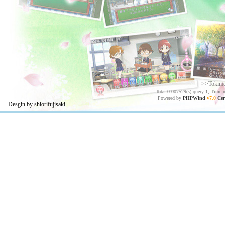
>>Tokim
Total 0.007529(s) query 1, Time 
Powered by
PHPWind
v7.0
Cer
Desgin by shiorifujisaki