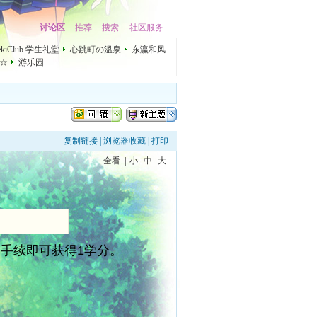
讨论区
推荐
搜索
社区服务
mekiClub 学生礼堂
心跳町の溫泉
东瀛和风
☆
游乐园
复制链接
|
浏览器收藏
|
打印
全看
|
小
中
大
道手续即可获得1学分。