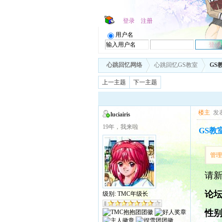
登录
注册
用户名
心跳回忆网络
心跳回忆GS教室
GS
上一主题
下一主题
楼主
发表
luciairis
19年，我来啦
GS教
管
请新
论坛
级别: TMC年级长
性