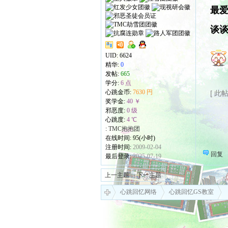
最爱
谈谈
UID:
6624
精华:
0
发帖:
665
学分:
6 点
心跳金币:
7630 円
[ 此帖
奖学金:
40 ￥
邪恶度:
0 级
心跳度:
4 ℃
:
TMC抱抱团
在线时间: 95(小时)
注册时间:
2009-02-04
回复
最后登录:
2025-07-19
上一主题
下一主题
心跳回忆网络
心跳回忆GS教室