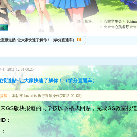
热门版块:
心跳学生会
Toki
☆☆☆心跳餐厅☆☆
教室报道贴~让大家快速了解你！（学分直通车）
于: 2011-12-31 00:25
室报道贴~让大家快速了解你！（学分直通车）
理提醒：
本帖被 luciairis 执行置顶操作(2012-01-05)
来GS版块报道的同学按以下格式回贴，完成GS教室报
ID：
别：