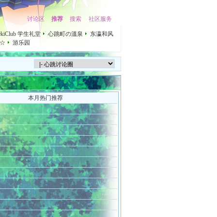
讨论区
推荐
搜索
社区服务
mekiClub 学生礼堂
心跳町の溫泉
东瀛和风
☆
游乐园
本月热门推荐