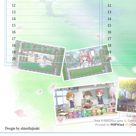
12
12
13
13
14
14
15
15
16
16
17
17
18
18
19
19
20
20
>>Tokim
Total 0.008656(s) query 5, Time 
Powered by
PHPWind
v7.0
Cer
Desgin by shiorifujisaki