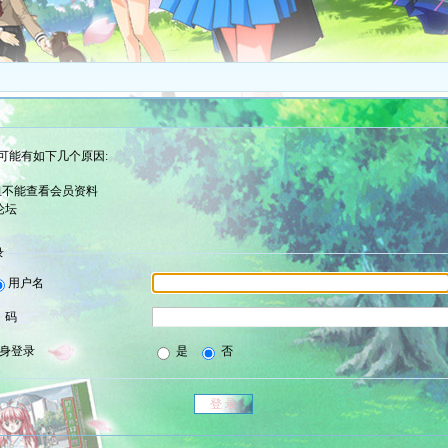
可能有如下几个原因:
组不能查看会员资料
论坛
录
用户名
 码
身登录
是
否