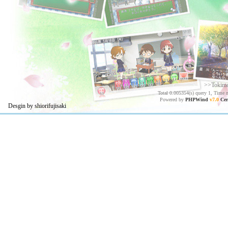
>>Tokim
Total 0.005354(s) query 1, Time 
Powered by
PHPWind
v7.0
Cer
Desgin by shiorifujisaki