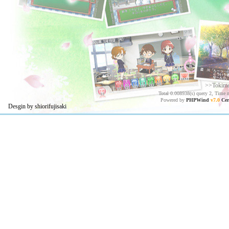
>>Tokim
Total 0.008938(s) query 2, Time 
Powered by
PHPWind
v7.0
Cer
Desgin by shiorifujisaki