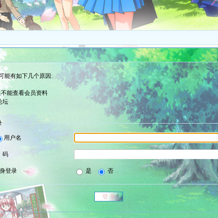
可能有如下几个原因:
组不能查看会员资料
论坛
录
用户名
 码
身登录
是
否